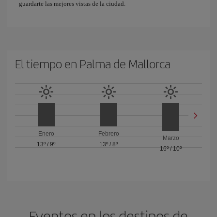
guardarte las mejores vistas de la ciudad.
El tiempo en Palma de Mallorca
Enero
Febrero
Marzo
13º
/
9º
13º
/
8º
16º
/
10º
Eventos en los destinos de