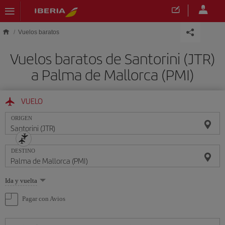
Saltar al contenido principal
Vuelos baratos
Vuelos baratos de Santorini (JTR)
a Palma de Mallorca (PMI)
VUELO
ORIGEN
DESTINO
Seleccione
Ida y vuelta
una
opción
Pagar con Avios