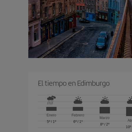
El tiempo en Edimburgo
Enero
Febrero
Marzo
Ab
5º
/
1º
6º
/
1º
8º
/
2º
10º