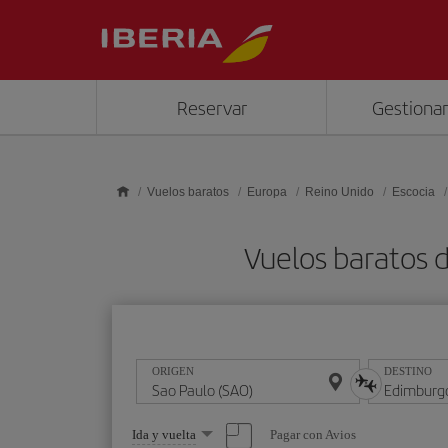
Saltar al contenido principal
Reservar
Gestionar
Vuelos baratos
Europa
Reino Unido
Escocia
Vuelos baratos 
ORIGEN
DESTINO
Seleccione
Pagar con Avios
Ida y vuelta