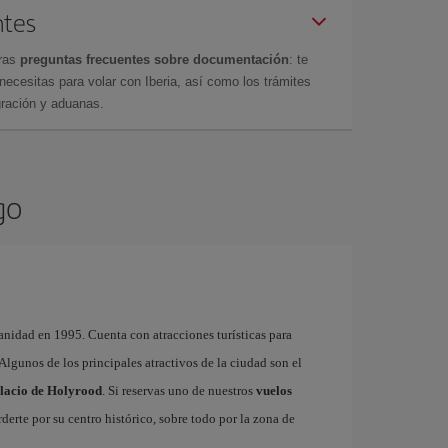
ntes
tras
preguntas frecuentes sobre documentación
: te
cesitas para volar con Iberia, así como los trámites
gración y aduanas.
go
nidad en 1995. Cuenta con atracciones turísticas para
. Algunos de los principales atractivos de la ciudad son el
lacio de Holyrood
. Si reservas uno de nuestros
vuelos
derte por su centro histórico, sobre todo por la zona de