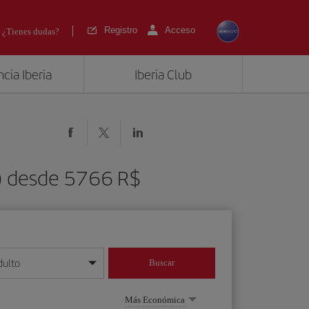
Registro
Acceso
¿Tienes dudas?
cia Iberia
Iberia Club
I) desde 5766 R$
dulto
Buscar
o día/mes/año
Más Económica