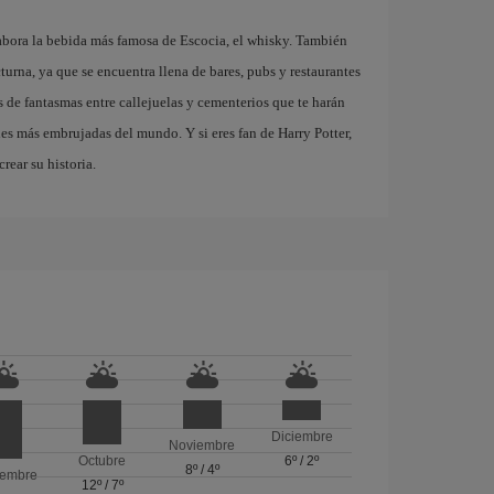
abora la bebida más famosa de Escocia, el whisky. También
turna, ya que se encuentra llena de bares, pubs y restaurantes
 de fantasmas entre callejuelas y cementerios que te harán
des más embrujadas del mundo. Y si eres fan de Harry Potter,
rear su historia.
Diciembre
Noviembre
Octubre
6º
/
2º
8º
/
4º
iembre
12º
/
7º