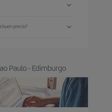
ao Paulo-Edimburgo-dest
.
ra el vuelo más barato.
a buen precio?
ser flexible.
Lo normal es que
cuanto antes
 poco abiertos, podrás
elegir el precio más
Sao Paulo - Edimburgo