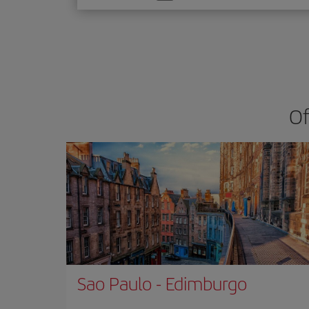
una
opción
Of
Sao Paulo
-
Edimburgo