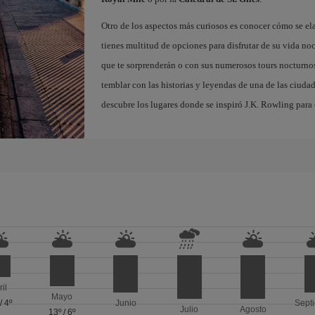
Otro de los aspectos más curiosos es conocer cómo se el
tienes multitud de opciones para disfrutar de su vida noc
que te sorprenderán o con sus numerosos tours nocturnos
temblar con las historias y leyendas de una de las ciuda
descubre los lugares donde se inspiró J.K. Rowling para c
ril
Mayo
/
4º
Junio
Sept
Julio
Agosto
13º
/
6º