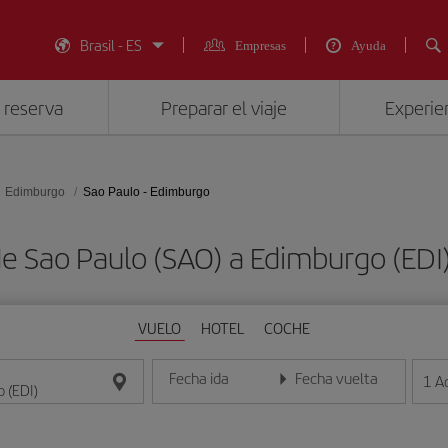
Brasil - ES
Empresas
Ayuda
 reserva
Preparar el viaje
Experien
Edimburgo
Sao Paulo - Edimburgo
de Sao Paulo (SAO) a Edimburgo (ED
VUELO
HOTEL
COCHE
Fecha ida
Fecha vuelta
1
A
Introduce la fecha en formato día/mes/año
Introduce la fecha en format