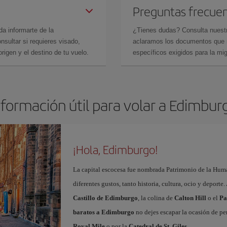
Preguntas frecue
da informarte de la
¿Tienes dudas? Consulta nues
sultar si requieres visado,
aclaramos los documentos que ne
rigen y el destino de tu vuelo.
específicos exigidos para la mi
nformación útil para volar a Edimbur
¡Hola, Edimburgo!
La capital escocesa fue nombrada Patrimonio de la Huma
diferentes gustos, tanto historia, cultura, ocio y deporte
Castillo de Edimburgo
, la colina de
Calton Hill
o el
Pa
baratos a Edimburgo
no dejes escapar la ocasión de per
Royal Mile
o por la
Catedral de St. Giles
.