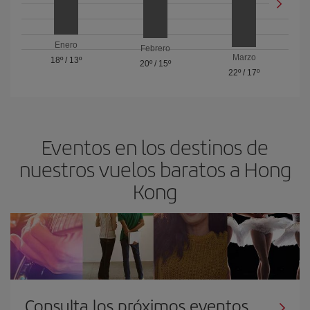
Enero
Febrero
Marzo
18º
/
13º
20º
/
15º
22º
/
17º
Eventos en los destinos de
nuestros vuelos baratos a Hong
Kong
Consulta los próximos eventos