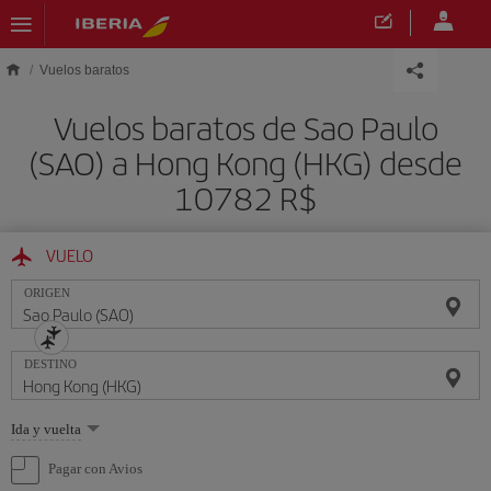
Saltar al contenido principal
Vuelos baratos
Vuelos baratos de Sao Paulo
(SAO) a Hong Kong (HKG) desde
10782 R$
VUELO
ORIGEN
DESTINO
Seleccione
Ida y vuelta
una
opción
Pagar con Avios