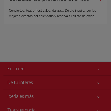
Conciertos, teatro, festivales, danza... Déjate inspirar por los
mejores eventos del calendario y reserva tu billete de avión
En la red
De tu interés
Tu seguridad es lo primero
Iberia es más
Accesibilidad
Noticias y Novedades
Compromiso de servicio
Transparencia