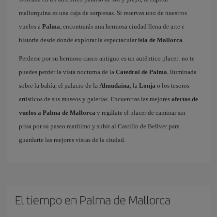
mallorquina es una caja de sorpresas. Si reservas uno de nuestros
vuelos a
Palma
, encontrarás una hermosa ciudad llena de arte e
historia desde donde explorar la espectacular
isla de Mallorca
.
Perderse por su hermoso casco antiguo es un auténtico placer: no te
puedes perder la vista nocturna de la
Catedral de Palma
, iluminada
sobre la bahía, el palacio de la
Almudaina
, la
Lonja
o los tesoros
artísticos de sus museos y galerías. Encuentras las mejores
ofertas de
vuelos a Palma de Mallorca
y regálate el placer de caminar sin
prisa por su paseo marítimo y subir al Castillo de Bellver para
guardarte las mejores vistas de la ciudad.
El tiempo en Palma de Mallorca