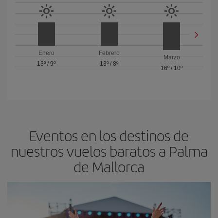
Enero
Febrero
Marzo
13º
/
9º
13º
/
8º
16º
/
10º
Eventos en los destinos de
nuestros vuelos baratos a Palma
de Mallorca