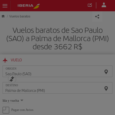
Saltar al contenido principal
Vuelos baratos
Vuelos baratos de Sao Paulo
(SAO) a Palma de Mallorca (PMI)
desde 3662 R$
VUELO
ORIGEN
DESTINO
Seleccione
Ida y vuelta
una
opción
Pagar con Avios