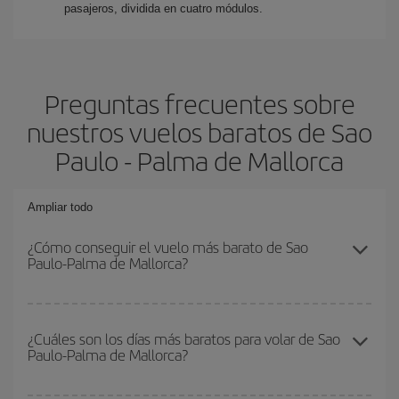
pasajeros, dividida en cuatro módulos.
Preguntas frecuentes sobre
nuestros vuelos baratos de Sao
Paulo - Palma de Mallorca
Ampliar todo
¿Cómo conseguir el vuelo más barato de Sao
Paulo-Palma de Mallorca?
Podrás ahorrar en tu billete de avión de Sao Paulo-Palma de
Mallorca-dest y conseguir el vuelo más barato si evitas
¿Cuáles son los días más baratos para volar de Sao
Paulo-Palma de Mallorca?
temporadas altas, compras con antelación y puedes ser flexible
con las fechas y horarios de ida y vuelta.