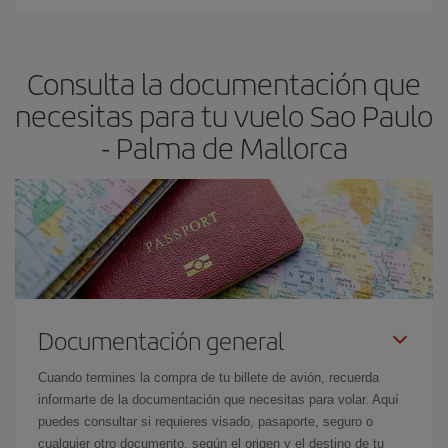
Cualquier día de la semana puedes encontrar vuelos baratos. Las
claves para encontrar los mejores precios son
anticiparte y ser
flexible.
Lo normal es que
cuanto antes
reserves tus billetes de
Consulta la documentación que
avión más baratos te saldrán. Además, si buscas los vuelos con
las fechas y los horarios del viaje un poco abiertos, podrás
elegir
necesitas para tu vuelo Sao Paulo
el precio más barato.
- Palma de Mallorca
Documentación general
Cuando termines la compra de tu billete de avión, recuerda
informarte de la documentación que necesitas para volar. Aquí
puedes consultar si requieres visado, pasaporte, seguro o
cualquier otro documento, según el origen y el destino de tu