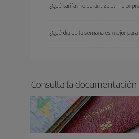
estén disponibles o se vayan agotando. Por eso,
¿Qué tarifa me garantiza el mejor p
En Iberia, tenemos distintas tarifas para garantiz
¿Qué día de la semana es mejor para
Cualquier día de la semana puedes encontrar vuel
reserves tus billetes de avión más baratos te sal
barato.
Consulta la documentación 