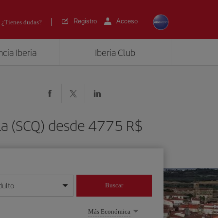
Registro
Acceso
¿Tienes dudas?
cia Iberia
Iberia Club
ela (SCQ) desde 4775 R$
dulto
Buscar
o día/mes/año
Más Económica