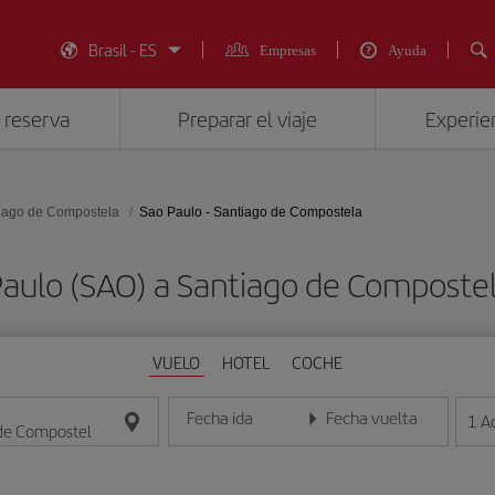
Brasil - ES
Empresas
Ayuda
 reserva
Preparar el viaje
Experien
iago de Compostela
Sao Paulo - Santiago de Compostela
Paulo (SAO) a Santiago de Compost
VUELO
HOTEL
COCHE
Fecha ida
Fecha vuelta
1
A
Introduce la fecha en formato día/mes/año
Introduce la fecha en format