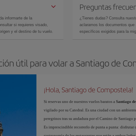
Preguntas frecue
da informarte de la
¿Tienes dudas? Consulta nues
sultar si requieres visado,
aclaramos los documentos que ne
rigen y el destino de tu vuelo.
específicos exigidos para la mi
ión útil para volar a Santiago de C
¡Hola, Santiago de Compostela!
Si reservas uno de nuestros vuelos baratos a
Santiago d
vigilado por su Catedral. Es una ciudad con un ambient
peregrinos tras su andadura por el Camino de Santiago pa
Es imprescindible recorrerlo de punta a punta: disfrutar d
gastronomía de los restaurantes que están a ambos lados;