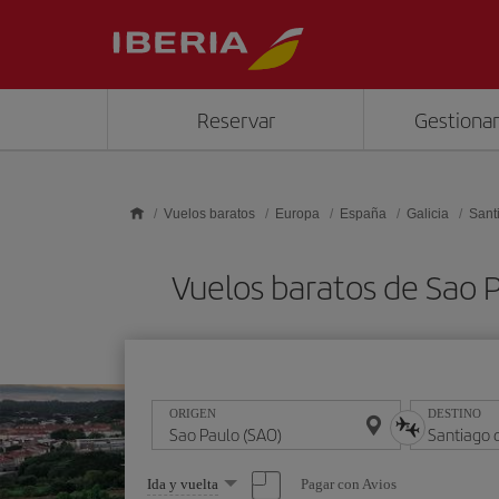
Saltar al contenido principal
Reservar
Gestionar
Vuelos baratos
Europa
España
Galicia
Sant
Vuelos baratos de Sao 
ORIGEN
DESTINO
Seleccione
Pagar con Avios
Ida y vuelta