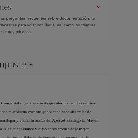
ntes
tras
preguntas frecuentes sobre documentación
: te
cesitas para volar con Iberia, así como los trámites
gración y aduanas.
ompostela
e Compostela
, te darás cuenta que aterrizar aquí es sentirse
e con muchísimo encanto que visitan cada año miles de
ra llegar y visitar la tumba del Apóstol Santiago El Mayor.
e la calle del Franco y olfatear los aromas de la mejor
 pasear por el
Palacio de Fonseca
y entrar en su patio;