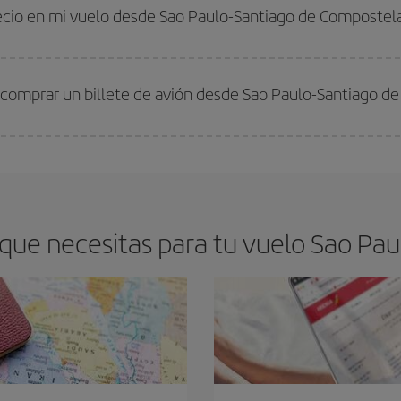
 comprar con antelación es
fundamental
para conseguir
vuelos baratos a S
recio en mi vuelo desde Sao Paulo-Santiago de Compostel
arte el mejor precio según tus necesidades de viaje. La tarifa básica, te asegu
 comprar un billete de avión desde Sao Paulo-Santiago d
os baratos. Las claves para encontrar los mejores precios son
anticiparte y 
drán. Además, si buscas los vuelos con las fechas y los horarios del viaje un
que necesitas para tu vuelo Sao Pau