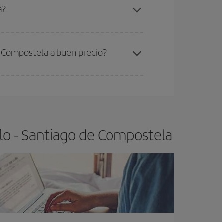
ao Paulo-Santiago de Compostela-dest
.
a?
ra el vuelo más barato.
e Compostela a buen precio?
ser flexible.
Lo normal es que
cuanto antes
 poco abiertos, podrás
elegir el precio más
lo - Santiago de Compostela