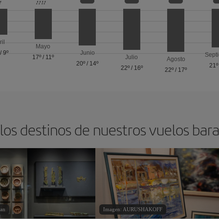
ril
Mayo
/
9º
Junio
Sept
17º
/
11º
Julio
Agosto
20º
/
14º
21º
22º
/
16º
22º
/
17º
los destinos de nuestros vuelos bara
tan
Imagen: AURUSHAKOFF