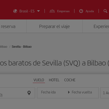
Brasil - ES
Empresas
Ayuda
 reserva
Preparar el viaje
Experien
Bilbao
Sevilla - Bilbao
os baratos de Sevilla (SVQ) a Bilbao 
VUELO
HOTEL
COCHE
Fecha ida
Fecha vuelta
1
A
Introduce la fecha en formato día/mes/año
Introduce la fecha en format