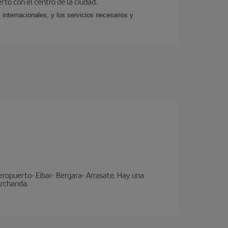
rto con el centro de la ciudad.
 internacionales, y los servicios necesarios y
eropuerto- Eibar- Bergara- Arrasate. Hay una
 Archanda.