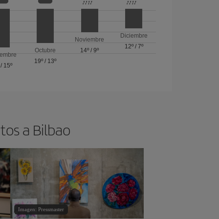
Diciembre
Noviembre
12º
/
7º
Octubre
14º
/
9º
iembre
19º
/
13º
/
15º
tos a Bilbao
Imagen: Pressmaster