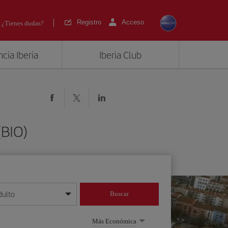
Registro
Acceso
¿Tienes dudas?
cia Iberia
Iberia Club
(BIO)
dulto
Buscar
o día/mes/año
Más Económica