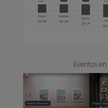
Enero
Febrero
Marzo
Ab
11º
/
6º
11º
/
6º
13º
/
7º
15º
Eventos en 
Imagen: Nowaczyk
Imagen: Ray