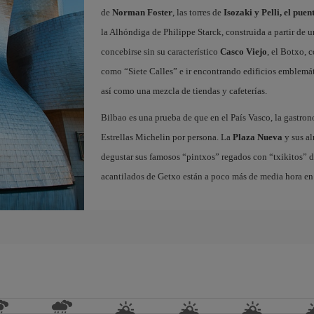
de
Norman Foster
, las torres de
Isozaki y Pelli, el pue
la Alhóndiga de Philippe Starck, construida a partir de 
concebirse sin su característico
Casco Viejo
, el Botxo, 
como “Siete Calles” e ir encontrando edificios emblemát
así como una mezcla de tiendas y cafeterías.
Bilbao es una prueba de que en el País Vasco, la gastron
Estrellas Michelin por persona. La
Plaza Nueva
y sus al
degustar sus famosos “pintxos” regados con “txikitos” de 
acantilados de Getxo están a poco más de media hora en 