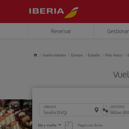
Saltar al contenido principal
Reservar
Gestionar
Vuelos baratos
Europa
España
País Vasco
Vuel
ORIGEN
DESTINO
Seleccione
Pagar con Avios
Ida y vuelta