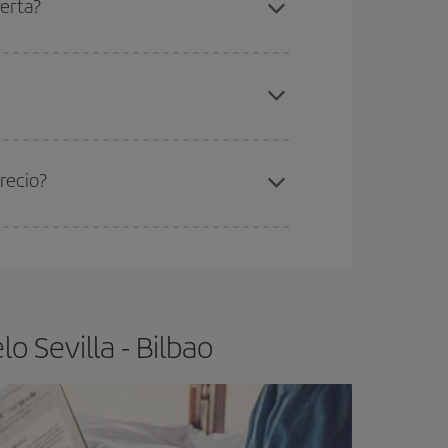
ferta?
gunos
horarios
puede que te hagan ahorrar aún
elo y de que las tarifas más baratas (turista)
villa-Bilbao-dest
.
ra el vuelo más barato.
recio?
ser flexible.
Lo normal es que
cuanto antes
 poco abiertos, podrás
elegir el precio más
o Sevilla - Bilbao