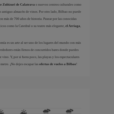
nte Zubizuri de Calatrava
o nuevos centros culturales como
un antiguo almacén de vinos. Por otro lado, Bilbao no puede
con más de 700 años de historia. Pasear por las conocidas
icos como la Catedral o su teatro más elegante,
el Arriaga
,
omía es un arte al ser uno de los lugares del mundo con más
rededores están llenos de concurridos bares donde puedes
vino. Y, por si fuera poco, las playas y los espectaculares
metro. ¡No dejes escapar las
ofertas de vuelos a Bilbao
!