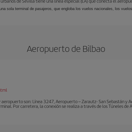
 urbanos de Sevilla tiene una línea especial (EA) que conecta el aeropue
una sola terminal de pasajeros, que engloba los vuelos nacionales, los vuelos
Aeropuerto de Bilbao
html
y aeropuerto son: Línea 3247, Aeropuerto – Zarautz- San Sebastán y A
rminal. Por carretera, la conexión se realiza a través de los Túneles de