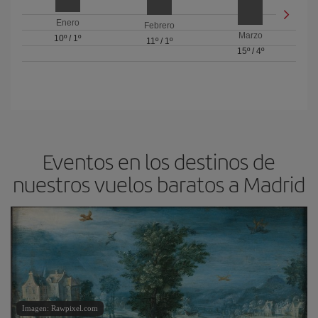
Enero
Febrero
Marzo
10º
/
1º
11º
/
1º
15º
/
4º
Eventos en los destinos de
nuestros vuelos baratos a Madrid
Imagen: Rawpixel.com