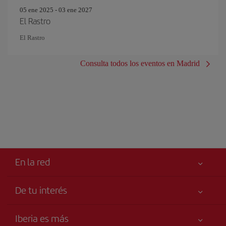
05 ene 2025 - 03 ene 2027
El Rastro
El Rastro
Consulta todos los eventos en Madrid
En la red
De tu interés
Tu seguridad es lo primero
Iberia es más
Accesibilidad