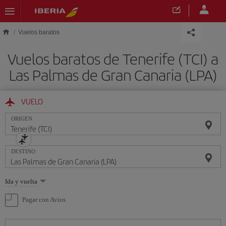
Saltar al contenido principal
Vuelos baratos
Vuelos baratos de Tenerife (TCI) a
Las Palmas de Gran Canaria (LPA)
VUELO
ORIGEN
DESTINO
Seleccione
Ida y vuelta
una
opción
Pagar con Avios