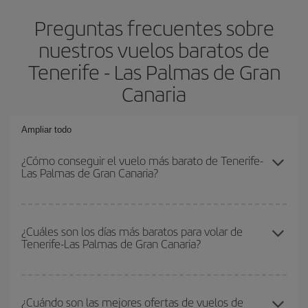
Preguntas frecuentes sobre
nuestros vuelos baratos de
Tenerife - Las Palmas de Gran
Canaria
Ampliar todo
¿Cómo conseguir el vuelo más barato de Tenerife-
Las Palmas de Gran Canaria?
Podrás ahorrar en tu billete de avión de Tenerife-Las Palmas de
Gran Canaria-dest y conseguir el vuelo más barato si evitas
¿Cuáles son los días más baratos para volar de
Tenerife-Las Palmas de Gran Canaria?
temporadas altas, compras con antelación y puedes ser flexible
con las fechas y horarios de ida y vuelta.
Para saber qué días te saldrá más económico volar, solo tienes
que empezar una consulta en nuestro
buscador de vuelos
¿Cuándo son las mejores ofertas de vuelos de