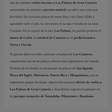
uno de nuestros
vuelos baratos a Las Palmas de Gran Canaria
encontrarás un auténtico
paraíso natural
con mil y una caras por
descubrir. Sus extensas playas de arena fina y un clima cálido y
agradable todo el año, la convierten en la más visitada de las islas
Canarias. En la capital de la isla,
Las Palmas
, no puedes perderte el
museo de Colón
, la
catedral de Canarias
ni el
jardín botánico
Viera y Clavijo
.
Si quieres darte un baño, acércate a la playa de
Las Canteras
,
considerada una de las playas urbanas más importantes del mundo.
Ya fuera de la ciudad, te encantarán las playas de
San Agustín
,
Playa del Inglés
,
Meloneras
,
Puerto Rico
y
Maspalomas
, con su
imponente parque de dunas .Aprovecha nuestras
ofertas de vuelos a
Las Palmas de Gran Canaria
y descubrirás sugestivos paisajes en
los
parques naturales de Tamadaba
,
Pilancones
o
Bandama
.