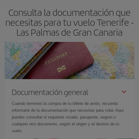
flexible.
Lo normal es que
cuanto antes
reserves tus billetes de
Consulta la documentación que
avión más baratos te saldrán. Además, si buscas los vuelos con
las fechas y los horarios del viaje un poco abiertos, podrás
elegir
necesitas para tu vuelo Tenerife -
el precio más barato.
Las Palmas de Gran Canaria
Documentación general
Cuando termines la compra de tu billete de avión, recuerda
informarte de la documentación que necesitas para volar. Aquí
puedes consultar si requieres visado, pasaporte, seguro o
cualquier otro documento, según el origen y el destino de tu
vuelo.