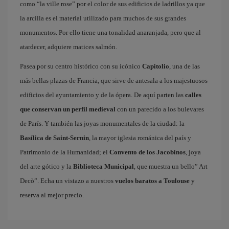
como “la ville rose” por el color de sus edificios de ladrillos ya que
la arcilla es el material utilizado para muchos de sus grandes
monumentos. Por ello tiene una tonalidad anaranjada, pero que al
atardecer, adquiere matices salmón.
Pasea por su centro histórico con su icónico
Capitolio
, una de las
más bellas plazas de Francia, que sirve de antesala a los majestuosos
edificios del ayuntamiento y de la ópera. De aquí parten las
calles
que conservan un perfil medieval
con un parecido a los bulevares
de París. Y también las joyas monumentales de la ciudad: la
Basílica de Saint-Sernin
, la mayor iglesia románica del país y
Patrimonio de la Humanidad; el
Convento de los Jacobinos
, joya
del arte gótico y la
Biblioteca Municipal
, que muestra un bello” Art
Decò”. Echa un vistazo a nuestros
vuelos baratos a Toulouse
y
reserva al mejor precio.