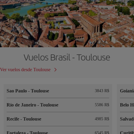
Vuelos Brasil - Toulouse
Ver vuelos desde Toulouse
Sao Paulo
-
Toulouse
Goian
3843 R$
Río de Janeiro
-
Toulouse
Belo H
5586 R$
Recife
-
Toulouse
Salva
4985 R$
Fortaleza
-
Toulouse
Curiti
6545 R$