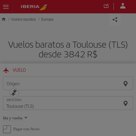
Saltar al contenido principal
Vuelos baratos
Europa
Vuelos baratos a Toulouse (TLS)
desde 3842 R$
VUELO
Origen
DESTINO
Seleccione
Ida y vuelta
una
opción
Pagar con Avios