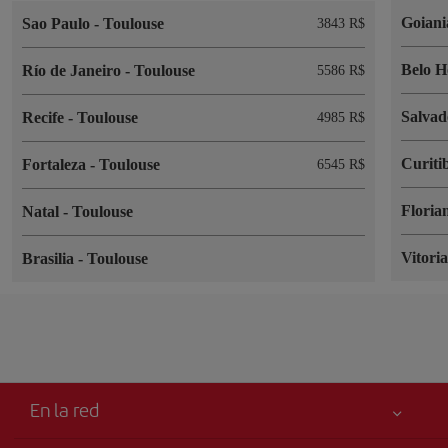
Goian
Sao Paulo
-
Toulouse
3843 R$
Belo H
Río de Janeiro
-
Toulouse
5586 R$
Salva
Recife
-
Toulouse
4985 R$
Curiti
Fortaleza
-
Toulouse
6545 R$
Floria
Natal
-
Toulouse
Vitori
Brasilia
-
Toulouse
En la red