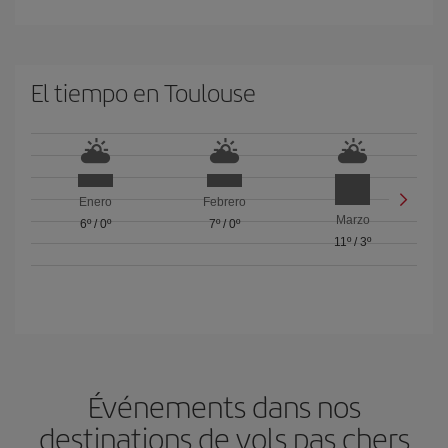
El tiempo en Toulouse
Enero
Febrero
Marzo
6º
/
0º
7º
/
0º
11º
/
3º
Événements dans nos
destinations de vols pas chers