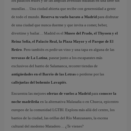
los palacios reales y de las amplias avenidas trazadas en una urbe sin
murallas… Una ciudad abierta que recibe con generosidad a gente
de todo el mundo.
Reserva tu vuelo barato a Madrid
para disfrutar
de una ciudad que nunca duerme y que invita a comer, beber,
divertirse y bailar… Madrid es el
Museo del Prado, el Thyssen y el
Reina Sofía, el Palacio Real, la Plaza Mayor y el Parque de El
Retiro
. Pero también es pedir un vino y una tapa en alguna de las
terrazas de La Latina
, pasear junto a los escaparates más
exclusivos del barrio de Salamanca, recorrer tiendas de
antigüedades en el Barrio de las Letras
o perderse por las
callejuelas del bohemio Lavapiés
.
Encuentra las mejores
ofertas de vuelos a Madrid
para
conocer la
noche madrileña
en la alternativa Malasaña o en Chueca, epicentro
europeo de la comunidad LGTBI. Explora más allá del centro, los
barrios de la ciudad, las orillas del Río Manzanares, la escena
cultural del moderno Matadero… ¿Te vienes?