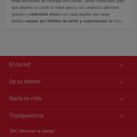
Plus
disfrutarás de ventajas exclusivas: tarifas especiales para
que alquiles tu coche al mejor precio, un conductor adicional
gratuito y
obtendrás Avios
con cada alquiler que luego
podrás
canjear por billetes de avión y experiencias
de ocio.
En la red
De tu interés
Tu seguridad es lo primero
Iberia es más
Accesibilidad
Noticias y Novedades
Compromiso de servicio
Transparencia
Grupo Iberia
Publicidad
Información Legal
Accionistas e Inversores
Mapa del sitio
SAC (Atención al cliente)
Condiciones Transporte