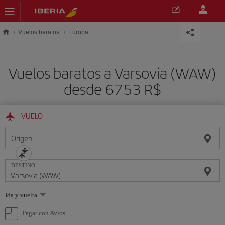
Saltar al contenido principal
Vuelos baratos
Europa
Vuelos baratos a Varsovia (WAW)
desde 6753 R$
VUELO
Origen
DESTINO
Seleccione
Ida y vuelta
una
opción
Pagar con Avios