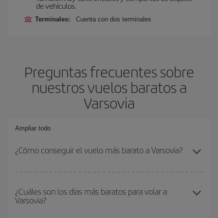
de vehículos.
Terminales:
Cuenta con dos terminales
Preguntas frecuentes sobre
nuestros vuelos baratos a
Varsovia
Ampliar todo
¿Cómo conseguir el vuelo más barato a Varsovia?
Podrás ahorrar en tu billete de avión y conseguir el vuelo más
barato si evitas temporadas altas, compras con antelación y
¿Cuáles son los días más baratos para volar a
Varsovia?
puedes ser flexible con las fechas y horarios de ida y vuelta.
Además, si no tienes decidido un destino concreto para tu viaje,