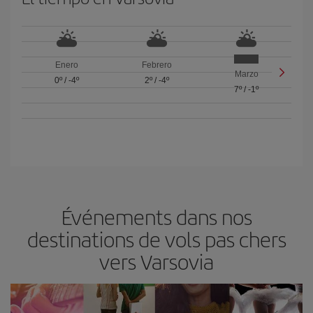
Enero
Febrero
Marzo
0º
/
-4º
2º
/
-4º
7º
/
-1º
Événements dans nos
destinations de vols pas chers
vers Varsovia