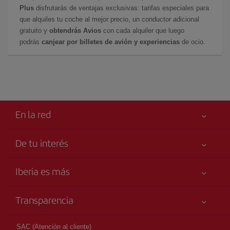
Plus
disfrutarás de ventajas exclusivas: tarifas especiales para
que alquiles tu coche al mejor precio, un conductor adicional
gratuito y
obtendrás Avios
con cada alquiler que luego
podrás
canjear por billetes de avión y experiencias
de ocio.
En la red
De tu interés
Tu seguridad es lo primero
Iberia es más
Accesibilidad
Noticias y Novedades
Compromiso de servicio
Transparencia
Grupo Iberia
Publicidad
Información Legal
Accionistas e Inversores
Mapa del sitio
SAC (Atención al cliente)