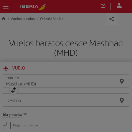
Saltar al contenido principal
Vuelos baratos
Oriente Medio
Vuelos baratos desde Mashhad
(MHD)
VUELO
ORIGEN
Destino
Seleccione
Ida y vuelta
una
opción
Pagar con Avios