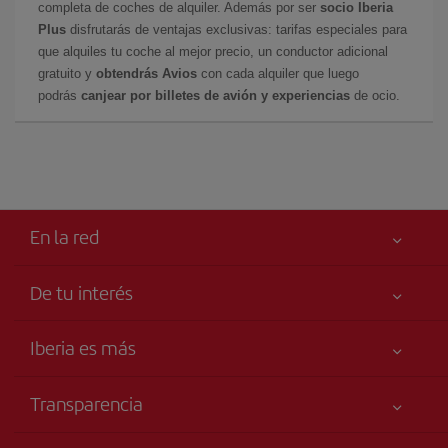
completa de coches de alquiler. Además por ser
socio Iberia
Plus
disfrutarás de ventajas exclusivas: tarifas especiales para
que alquiles tu coche al mejor precio, un conductor adicional
gratuito y
obtendrás Avios
con cada alquiler que luego
podrás
canjear por billetes de avión y experiencias
de ocio.
En la red
De tu interés
Tu seguridad es lo primero
Iberia es más
Accesibilidad
Noticias y Novedades
Compromiso de servicio
Transparencia
Grupo Iberia
Publicidad
Información Legal
Accionistas e Inversores