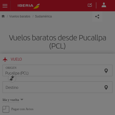
Saltar al contenido principal
Vuelos baratos
Sudamérica
Vuelos baratos desde Pucallpa
(PCL)
VUELO
ORIGEN
Destino
Seleccione
Ida y vuelta
una
opción
Pagar con Avios