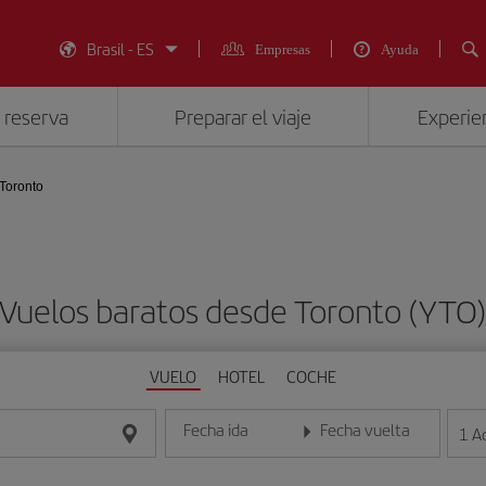
Brasil - ES
Empresas
Ayuda
 reserva
Preparar el viaje
Experien
Toronto
Vuelos baratos desde Toronto (YTO
VUELO
HOTEL
COCHE
Fecha ida
Fecha vuelta
1
A
Introduce la fecha en formato día/mes/año
Introduce la fecha en format