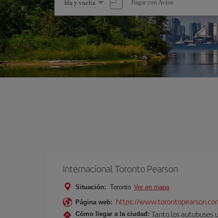
Seleccione
Pagar con Avios
Ida y vuelta
una
opción
Internacional Toronto Pearson
Situación:
Toronto
Ver en mapa
https://www.torontopearson.co
Página web:
Tanto los autobuses 
Cómo llegar a la ciudad: