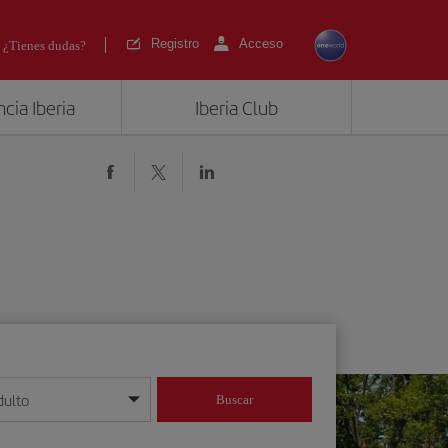
Registro
Acceso
¿Tienes dudas?
cia Iberia
Iberia Club
)
dulto
Buscar
o día/mes/año