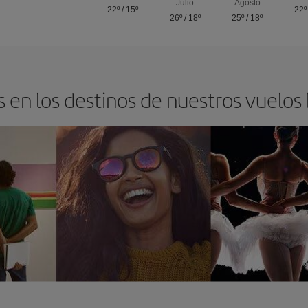
Julio
Agosto
22º
/
15º
22º
26º
/
18º
25º
/
18º
 en los destinos de nuestros vuelos