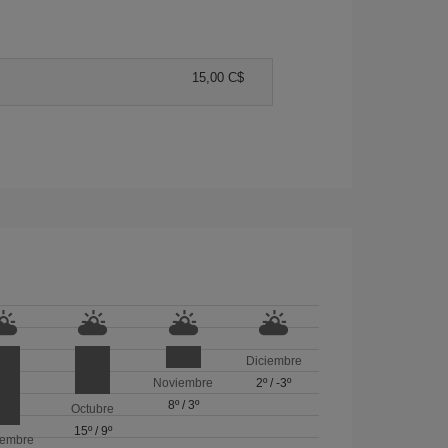
15,00 C$
Diciembre
Noviembre
2º
/
-3º
8º
/
3º
Octubre
15º
/
9º
iembre