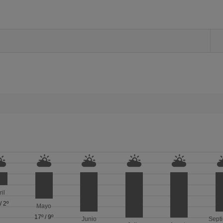
ril
/
2º
Mayo
17º
/
9º
Junio
Sept