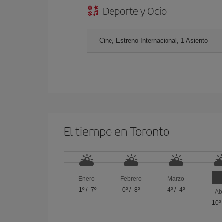
Deporte y Ocio
Cine, Estreno Internacional, 1 Asiento
El tiempo en Toronto
Enero
Febrero
Marzo
-1º
/
-7º
0º
/
-8º
4º
/
-4º
Ab
10º