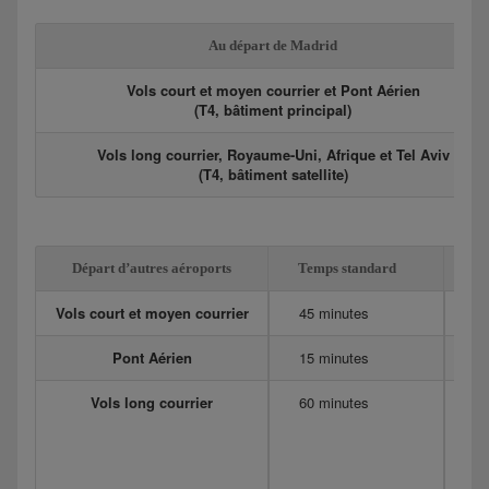
Au départ de Madrid
Vols court et moyen courrier et Pont Aérien
(T4, bâtiment principal)
Vols long courrier, Royaume-Uni, Afrique et Tel Aviv
(T4, bâtiment satellite)
Départ d’autres aéroports
Temps standard
Ex
Vols court et moyen courrier
45 minutes
6
Pont Aérien
15 minutes
20
Vols long courrier
60 minutes
12
Me
90
75
Do