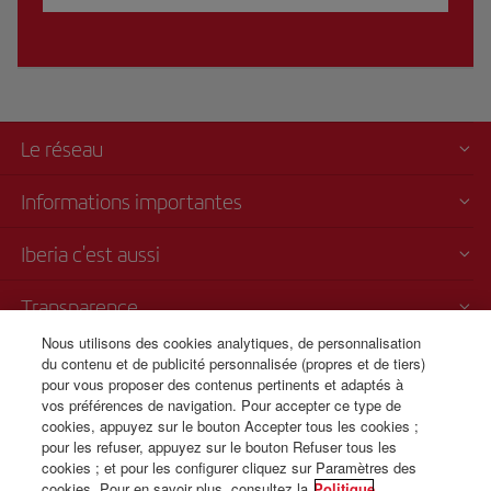
Le réseau
Informations importantes
Iberia c'est aussi
Transparence
Nous utilisons des cookies analytiques, de personnalisation
Vente par téléphone
du contenu et de publicité personnalisée (propres et de tiers)
pour vous proposer des contenus pertinents et adaptés à
+1 833 826 5366
vos préférences de navigation. Pour accepter ce type de
Du lundi au dimanche, de 00h00 à 24h00 (anglais et espagnol).
cookies, appuyez sur le bouton Accepter tous les cookies ;
CSP - Customer Service Plan
pour les refuser, appuyez sur le bouton Refuser tous les
TARMAC - Tarmac Delay Contingency Plan
cookies ; et pour les configurer cliquez sur Paramètres des
IB General Rules & Tariff Canada
cookies. Pour en savoir plus, consultez la
Politique