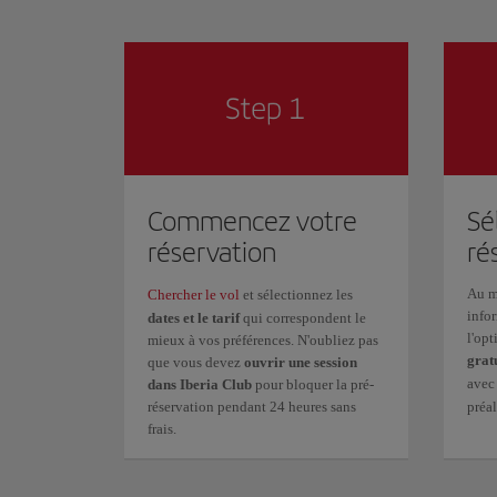
Commencez votre
Sé
réservation
ré
Au m
Chercher le vol
et sélectionnez les
infor
dates et le tarif
qui correspondent le
l'op
mieux à vos préférences. N'oubliez pas
grat
que vous devez
ouvrir une session
ave
dans Iberia Club
pour bloquer la pré-
réservation pendant 24 heures sans
préa
frais.