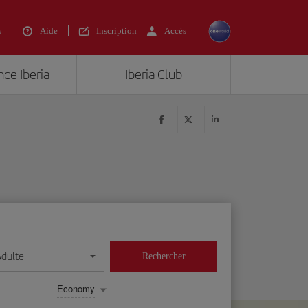
s
Aide
Inscription
Accès
nce Iberia
Iberia Club
Adulte
Rechercher
Economy