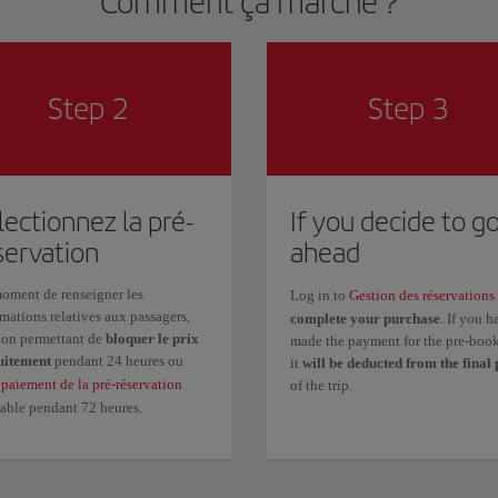
Comment ça marche ?
lectionnez la pré-
If you decide to g
servation
ahead
oment de renseigner les
Log in to
Gestion des réservations
mations relatives aux passagers,
complete your purchase
. If you h
tion permettant de
bloquer le prix
made the payment for the pre-boo
uitement
pendant 24 heures ou
it
will be deducted from the final 
c
paiement de la pré-réservation
of the trip.
lable pendant 72 heures.