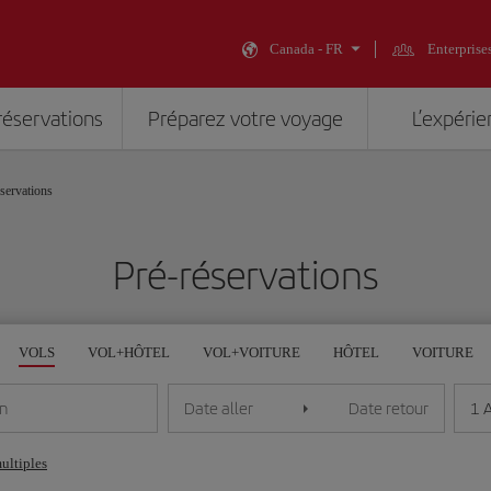
Canada - FR
Enterprise
réservations
Préparez votre voyage
L’expérie
servations
Pré-réservations
VOLS
VOL+HÔTEL
VOL+VOITURE
HÔTEL
VOITURE
1 
on
Date aller
Date retour
multiples