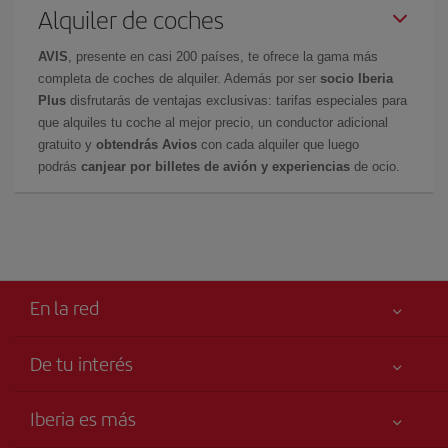
Alquiler de coches
AVIS
, presente en casi 200 países, te ofrece la gama más
completa de coches de alquiler. Además por ser
socio Iberia
Plus
disfrutarás de ventajas exclusivas: tarifas especiales para
que alquiles tu coche al mejor precio, un conductor adicional
gratuito y
obtendrás Avios
con cada alquiler que luego
podrás
canjear por billetes de avión y experiencias
de ocio.
En la red
De tu interés
Tu seguridad es lo primero
Iberia es más
Accesibilidad