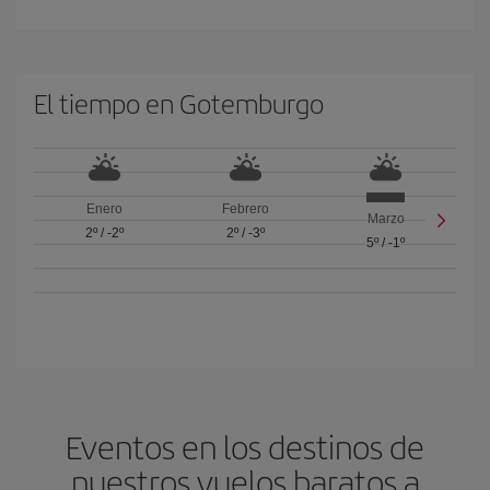
El tiempo en Gotemburgo
Enero
Febrero
Marzo
2º
/
-2º
2º
/
-3º
5º
/
-1º
Eventos en los destinos de
nuestros vuelos baratos a