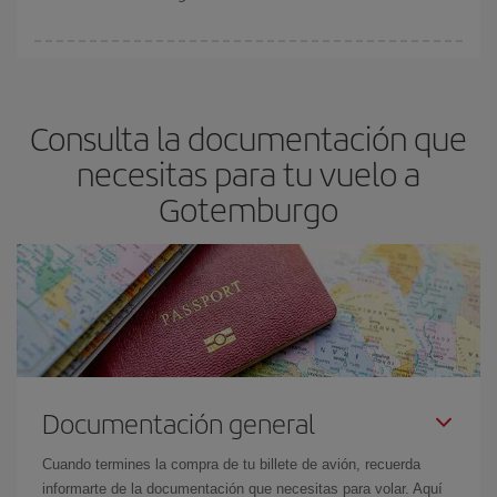
vayan agotando. Por eso, comprar con antelación es
fundamental
para conseguir
vuelos baratos a Gotemburgo.
En Iberia, tenemos distintas tarifas para garantizarte el mejor
precio según tus necesidades de viaje. La tarifa básica, te
asegura el vuelo más barato.
Consulta la documentación que
necesitas para tu vuelo a
Gotemburgo
Documentación general
Cuando termines la compra de tu billete de avión, recuerda
informarte de la documentación que necesitas para volar. Aquí