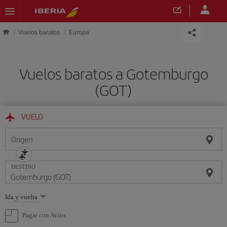
Saltar al contenido principal
Vuelos baratos
Europa
Vuelos baratos a Gotemburgo
(GOT)
VUELO
Origen
DESTINO
Seleccione
Ida y vuelta
una
opción
Pagar con Avios