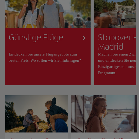
Günstige Flüge
Stopover H
Madrid
Entdecken Sie unsere Flugangebote zum
Machen Sie einen Zwisc
besten Preis. Wo sollen wir Sie hinbringen?
und entdecken Sie neue 
Einzigartiges mit unser
Programm.