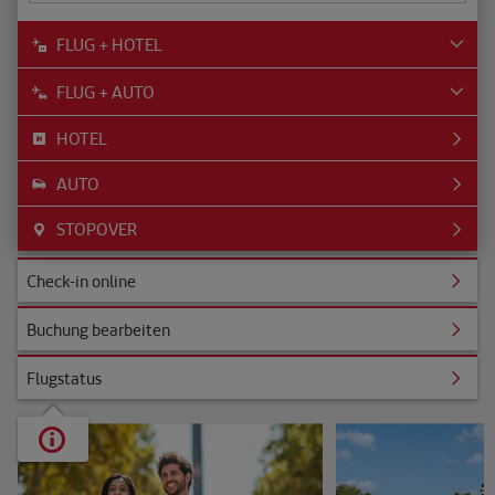
FLUG + HOTEL
FLUG + AUTO
HOTEL
AUTO
STOPOVER
ine
Check-in online
rbeiten
Buchung bearbeiten
Flugstatus