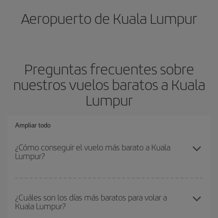
Aeropuerto de Kuala Lumpur
Preguntas frecuentes sobre
nuestros vuelos baratos a Kuala
Lumpur
Ampliar todo
¿Cómo conseguir el vuelo más barato a Kuala
Lumpur?
Podrás ahorrar en tu billete de avión y conseguir el vuelo más
barato si evitas temporadas altas, compras con antelación y
¿Cuáles son los días más baratos para volar a
Kuala Lumpur?
puedes ser flexible con las fechas y horarios de ida y vuelta.
Además, si no tienes decidido un destino concreto para tu viaje,