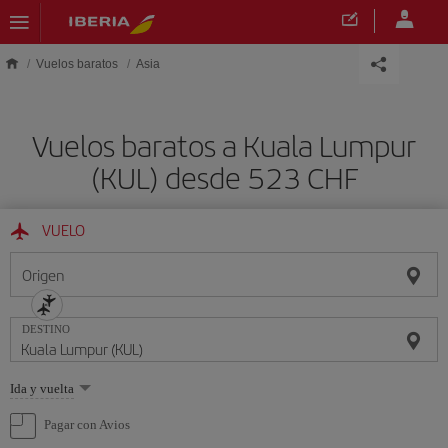
Saltar al contenido principal
Vuelos baratos
Asia
Vuelos baratos a Kuala Lumpur
(KUL) desde 523 CHF
VUELO
Origen
DESTINO
Seleccione
Ida y vuelta
una
opción
Pagar con Avios