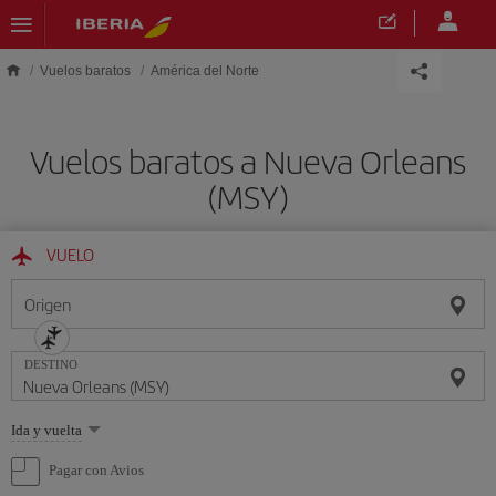
Saltar al contenido principal
Vuelos baratos
América del Norte
Vuelos baratos a Nueva Orleans
(MSY)
VUELO
Origen
DESTINO
Seleccione
Ida y vuelta
una
opción
Pagar con Avios