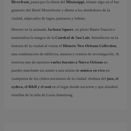
Riverfront
, pasea por la ribera del
Mississippi
, tómate algo en el bar
giratorio del Hotel Monteleone y ábrete a los alrededores de la
ciudad, salpicados de lagos, pantanos y bahías.
Detente en la animada
Jackson Square
, en pleno Barrio Francés e
inmortaliza la imagen de la
Catedral de San Luis
. Introdúcete en la
historia de la ciudad al visitar el
Historic New Orleans Collection
,
una combinación de edificios, museos y centros de investigación. Si
reservas uno de nuestros
vuelos baratos a Nueva Orleans
no
puedes marcharte sin asistir a una sesión de
música en vivo
en
cualquiera de los clubes nocturnos de la ciudad: disfruta del
jazz, el
zydeco, el R&B y el soul
en el lugar donde nacieron y que alumbró
estrellas de la talla de Louis Armstrong.