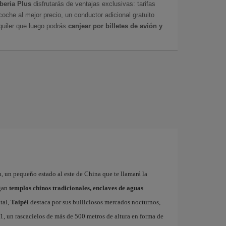
Iberia Plus
disfrutarás de ventajas exclusivas: tarifas
coche al mejor precio, un conductor adicional gratuito
uiler que luego podrás
canjear por billetes de avión y
n, un pequeño estado al este de China que te llamará la
rgan
templos chinos tradicionales, enclaves de aguas
ital,
Taipéi
destaca por sus bulliciosos mercados nocturnos,
1, un rascacielos de más de 500 metros de altura en forma de