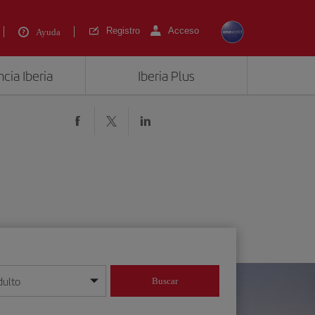
Registro
Acceso
Ayuda
cia Iberia
Iberia Plus
dulto
Buscar
o día/mes/año