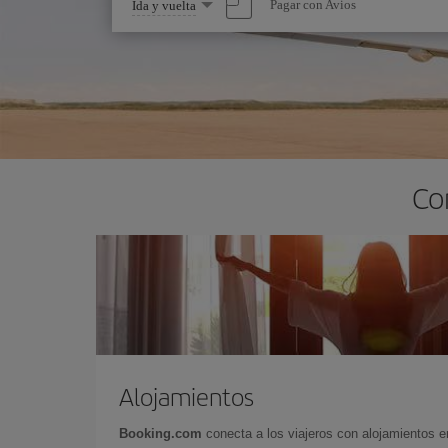
Seleccione
Pagar con Avios
Ida y vuelta
una
opción
Co
Alojamientos
Booking.com
conecta a los viajeros con alojamientos 