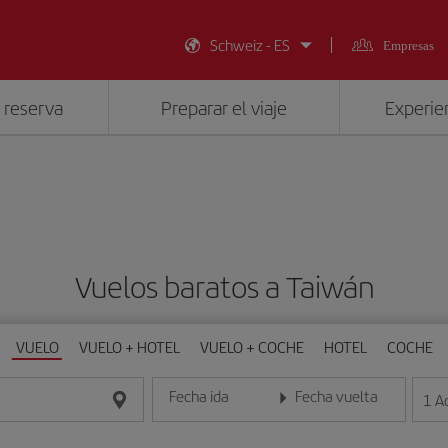
Schweiz - ES
Empresas
 reserva
Preparar el viaje
Experien
Vuelos baratos a Taiwán
VUELO
VUELO + HOTEL
VUELO + COCHE
HOTEL
COCHE
Fecha ida
Fecha vuelta
1
A
Introduce la fecha en formato día/mes/año
Introduce la fecha en format