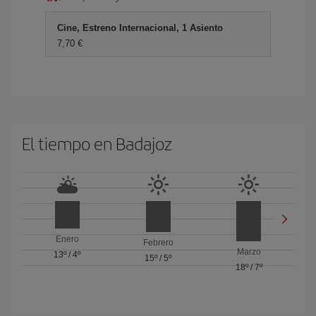
Cine, Estreno Internacional, 1 Asiento
7,70 €
El tiempo en Badajoz
Enero
Febrero
Marzo
13º
/
4º
15º
/
5º
18º
/
7º