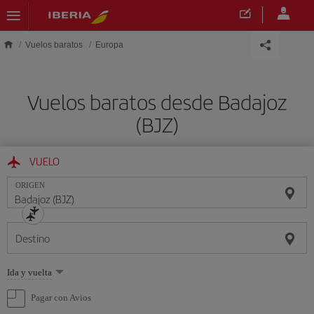
Saltar al contenido principal
Vuelos baratos
Europa
Vuelos baratos desde Badajoz
(BJZ)
VUELO
ORIGEN
Destino
Seleccione
Ida y vuelta
una
opción
Pagar con Avios