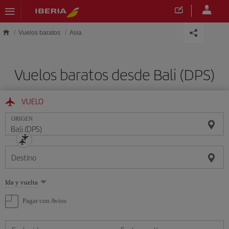
Saltar al contenido principal
Vuelos baratos
Asia
Vuelos baratos desde Bali (DPS)
VUELO
ORIGEN
Destino
Seleccione
Ida y vuelta
una
opción
Pagar con Avios