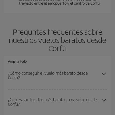
trayecto entre el aeropuerto y el centro de Corfú.
Preguntas frecuentes sobre
nuestros vuelos baratos desde
Corfú
Ampliar todo
¿Cómo conseguir el vuelo más barato desde
Corfú?
Podrás ahorrar en tu billete de avión y conseguir el vuelo más
barato si evitas temporadas altas, compras con antelación y
¿Cuáles son los días más baratos para volar desde
Corfú?
puedes ser flexible con las fechas y horarios de ida y vuelta.
Además, si no tienes decidido un destino concreto para tu viaje,
mira nuestras ofertas y déjate inspirar: seguro que encuentras el