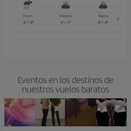
Enero
Febrero
Marzo
-1º
/
-8º
1º
/
-7º
6º
/
-4º
Eventos en los destinos de
nuestros vuelos baratos