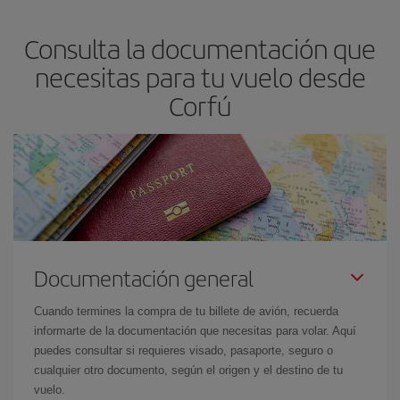
las Navidades, la Semana Santa y los periodos de vacaciones
Consulta la documentación que
escolares son temporada alta. Además, sobre todo si estás
pensando en una escapada de fin de semana,
cuanto antes
necesitas para tu vuelo desde
compres tu vuelo, mejores precios encontrarás.
Corfú
Documentación general
Cuando termines la compra de tu billete de avión, recuerda
informarte de la documentación que necesitas para volar. Aquí
puedes consultar si requieres visado, pasaporte, seguro o
cualquier otro documento, según el origen y el destino de tu
vuelo.