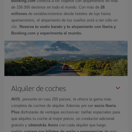
Booking.com
conecta a los viajeros con alojamientos en más
de 158.000 destinos en todo el mundo. Con más de
28
millones
de establecimientos desde hoteles de lujo hasta
apartamentos, el alojamiento de tus sueños está a tan sólo un
clic.
Reserva tu vuelo barato y tu alojamiento con Iberia y
Booking.com y experimenta el mundo.
Alquiler de coches
AVIS
, presente en casi 200 países, te ofrece la gama más
completa de coches de alquiler. Además por ser
socio Iberia
Plus
disfrutarás de ventajas exclusivas: tarifas especiales para
que alquiles tu coche al mejor precio, un conductor adicional
gratuito y
obtendrás Avios
con cada alquiler que luego
podrás
canjear por billetes de avión y experiencias
de ocio.