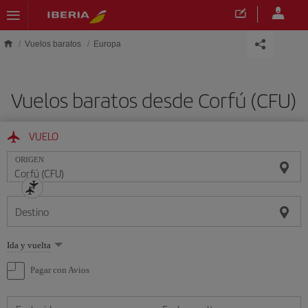
Saltar al contenido principal
Vuelos baratos
Europa
Vuelos baratos desde Corfú (CFU)
VUELO
ORIGEN
Destino
Seleccione
Ida y vuelta
una
opción
Pagar con Avios