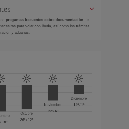
ntes
tras
preguntas frecuentes sobre documentación
: te
cesitas para volar con Iberia, así como los trámites
gración y aduanas.
Diciembre
Noviembre
14º
/
1º
19º
/
6º
Octubre
iembre
26º
/
12º
/
18º