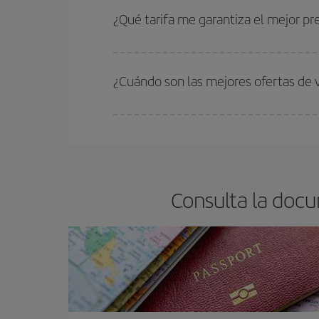
estén disponibles o se vayan agotando. Por eso,
¿Qué tarifa me garantiza el mejor pr
En Iberia, tenemos distintas tarifas para garantiz
¿Cuándo son las mejores ofertas de 
Puedes conseguir los vuelos más baratos viajan
periodos de vacaciones escolares son temporada
precios encontrarás.
Consulta la docu