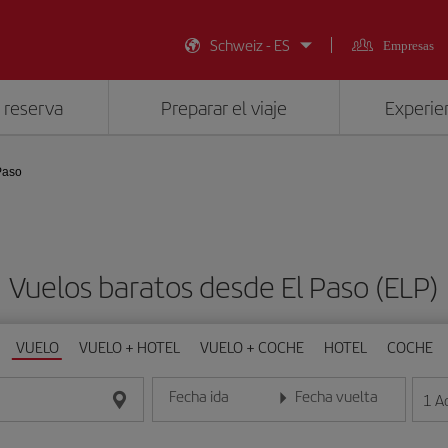
Schweiz - ES
Empresas
 reserva
Preparar el viaje
Experien
Paso
Vuelos baratos desde El Paso (ELP)
VUELO
VUELO + HOTEL
VUELO + COCHE
HOTEL
COCHE
Fecha ida
Fecha vuelta
1
A
Introduce la fecha en formato día/mes/año
Introduce la fecha en format