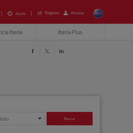
Registro
Acceso
Ayuda
cia Iberia
Iberia Plus
dulto
Buscar
o día/mes/año