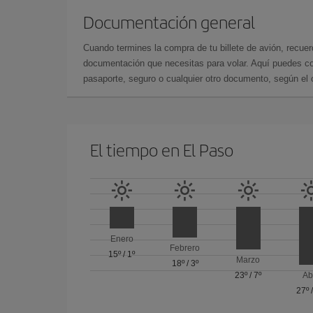
Documentación general
Cuando termines la compra de tu billete de avión, recuer
documentación que necesitas para volar. Aquí puedes con
pasaporte, seguro o cualquier otro documento, según el o
El tiempo en El Paso
Enero
Febrero
15º
/
1º
Marzo
18º
/
3º
23º
/
7º
Ab
27º