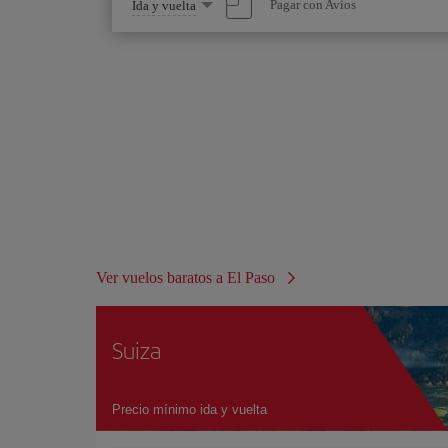
Seleccione
Pagar con Avios
Ida y vuelta
una
opción
Ver vuelos baratos a El Paso
Suiza
Precio mínimo ida y vuelta