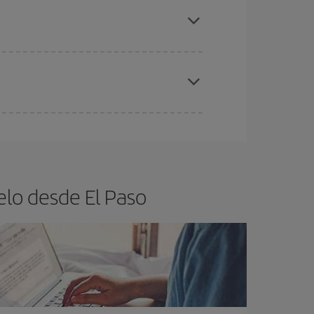
 Paso.
ra el vuelo más barato.
eral las Navidades, la Semana Santa y los
ana,
cuanto antes
compres tu vuelo, mejores
elo desde El Paso