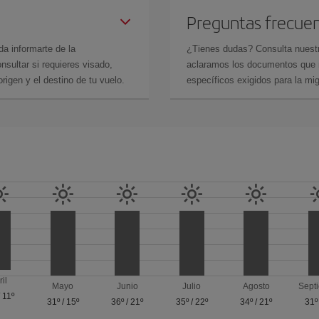
Preguntas frecue
da informarte de la
¿Tienes dudas? Consulta nues
sultar si requieres visado,
aclaramos los documentos que ne
rigen y el destino de tu vuelo.
específicos exigidos para la mi
ril
Mayo
Junio
Julio
Agosto
Sept
/
11º
31º
/
15º
36º
/
21º
35º
/
22º
34º
/
21º
31º