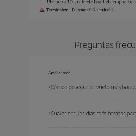
Ubicado a 10 km de Mashhad, el aeropuerto cue
Terminales:
Dispone de 3 terminales.
Preguntas frecu
Ampliar todo
¿Cómo conseguir el vuelo más bara
Podrás ahorrar en tu billete de avión y conseguir
vuelta. Además, si no tienes decidido un destino c
¿Cuáles son los días más baratos pa
Para saber qué días te saldrá más económico vol