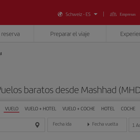
Schweiz - ES
Empresas
 reserva
Preparar el viaje
Experien
d
Vuelos baratos desde Mashhad (MHD
VUELO
VUELO + HOTEL
VUELO + COCHE
HOTEL
COCHE
Fecha ida
Fecha vuelta
1
A
Introduce la fecha en formato día/mes/año
Introduce la fecha en format