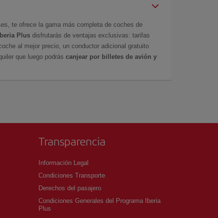
íses, te ofrece la gama más completa de coches de
Iberia Plus
disfrutarás de ventajas exclusivas: tarifas
coche al mejor precio, un conductor adicional gratuito
uiler que luego podrás
canjear por billetes de avión y
Transparencia
Información Legal
Condiciones Transporte
Derechos del pasajero
Condiciones Generales del Programa Iberia
Plus