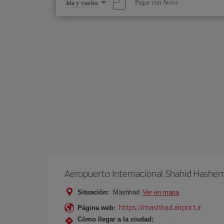
Seleccione
Pagar con Avios
Ida y vuelta
una
opción
Aeropuerto Internacional Shahid Hashe
Situación:
Mashhad
Ver en mapa
https://mashhad.airport.ir
Página web:
Cómo llegar a la ciudad: