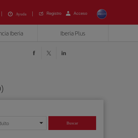
Registro
Acceso
Ayuda
cia Iberia
Iberia Plus
)
dulto
Buscar
o día/mes/año