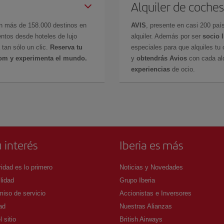
Alquiler de coches
en más de 158.000 destinos en
AVIS
, presente en casi 200 pa
ntos desde hoteles de lujo
alquiler. Además por ser
socio 
 tan sólo un clic.
Reserva tu
especiales para que alquiles tu 
com y experimenta el mundo.
y
obtendrás Avios
con cada alq
experiencias
de ocio.
 interés
Iberia es más
idad es lo primero
Noticias y Novedades
lidad
Grupo Iberia
iso de servicio
Accionistas e Inversores
ad
Nuestras Alianzas
 sitio
British Airways