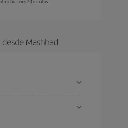
entro dura unos 20 minutos.
os desde Mashhad
es ser flexible con las fechas y horarios de ida y
cuentras el vuelo más barato.
ratos
. Dinos desde dónde vuelas, a dónde