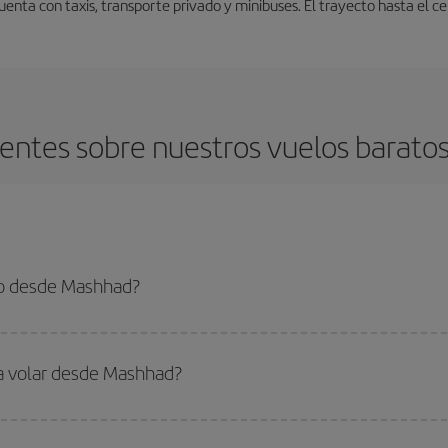
nta con taxis, transporte privado y minibuses. El trayecto hasta el c
entes sobre nuestros vuelos barat
to desde Mashhad?
 el vuelo más barato si evitas temporadas altas, compras con antelación y pued
oncreto para tu viaje, mira nuestras ofertas y déjate inspirar: seguro que en
ra volar desde Mashhad?
ar, solo tienes que empezar una consulta en nuestro
buscador de vuelos ba