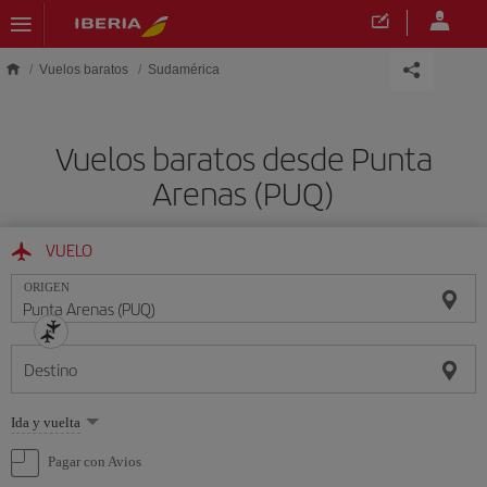
Saltar al contenido principal
Vuelos baratos
Sudamérica
Vuelos baratos desde Punta
Arenas (PUQ)
VUELO
ORIGEN
Destino
Seleccione
Ida y vuelta
una
opción
Pagar con Avios