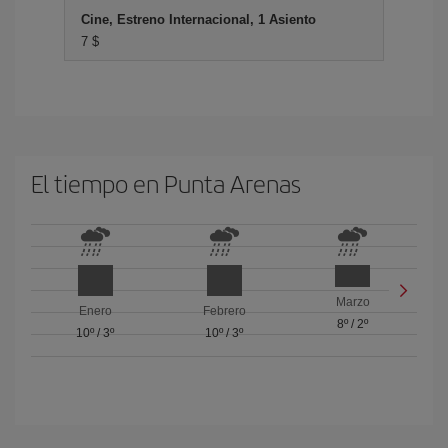
Cine, Estreno Internacional, 1 Asiento
7 $
El tiempo en Punta Arenas
Marzo
Enero
Febrero
8º
/
2º
10º
/
3º
10º
/
3º