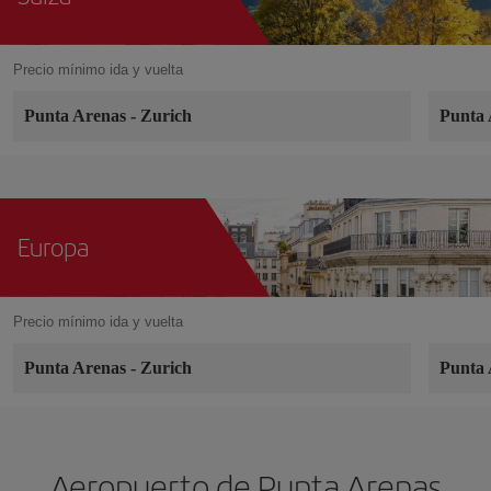
Precio mínimo ida y vuelta
Punta Arenas
-
Zurich
Punta
Europa
Precio mínimo ida y vuelta
Punta Arenas
-
Zurich
Punta
Aeropuerto de Punta Arenas