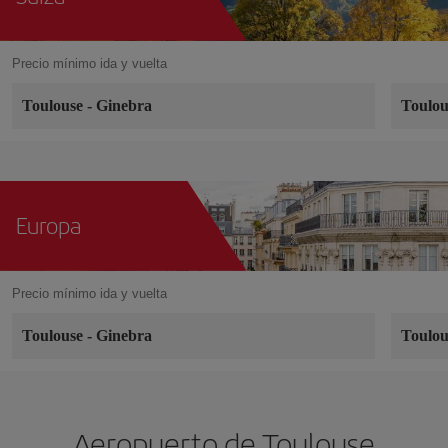
Precio mínimo ida y vuelta
Toulouse
-
Ginebra
Toulo
Europa
Precio mínimo ida y vuelta
Toulouse
-
Ginebra
Toulo
Aeropuerto de Toulouse