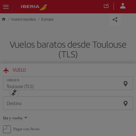
Saltar al contenido principal
Vuelos baratos
Europa
Vuelos baratos desde Toulouse
(TLS)
VUELO
ORIGEN
Destino
Seleccione
Ida y vuelta
una
opción
Pagar con Avios