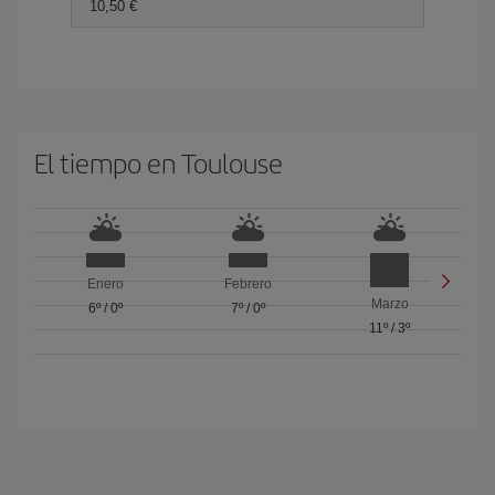
10,50 €
El tiempo en Toulouse
Enero
Febrero
Marzo
6º
/
0º
7º
/
0º
11º
/
3º