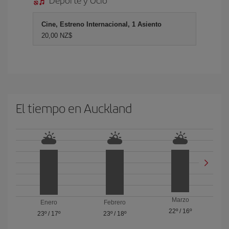
Cine, Estreno Internacional, 1 Asiento
20,00 NZ$
El tiempo en Auckland
Marzo
Enero
Febrero
22º
/
16º
23º
/
17º
23º
/
18º