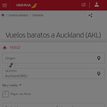
Saltar al contenido principal
Vuelos baratos
Oceanía
Vuelos baratos a Auckland (AKL)
VUELO
Origen
DESTINO
Seleccione
Ida y vuelta
una
opción
Pagar con Avios