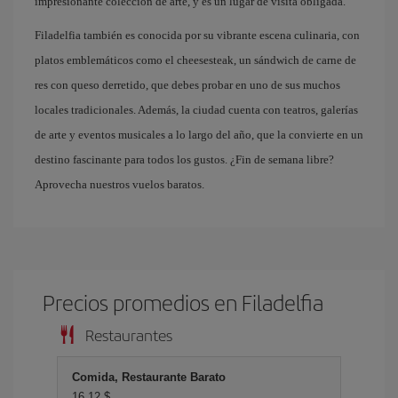
impresionante colección de arte, y es un lugar de visita obligada.
Filadelfia también es conocida por su vibrante escena culinaria, con
platos emblemáticos como el cheesesteak, un sándwich de carne de
res con queso derretido, que debes probar en uno de sus muchos
locales tradicionales. Además, la ciudad cuenta con teatros, galerías
de arte y eventos musicales a lo largo del año, que la convierte en un
destino fascinante para todos los gustos. ¿Fin de semana libre?
Aprovecha nuestros vuelos baratos.
Precios promedios en Filadelfia
Restaurantes
Comida, Restaurante Barato
16,12 $