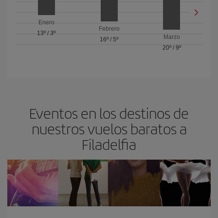
Enero
Febrero
13º
/
3º
Marzo
16º
/
5º
20º
/
9º
Eventos en los destinos de
nuestros vuelos baratos a
Filadelfia