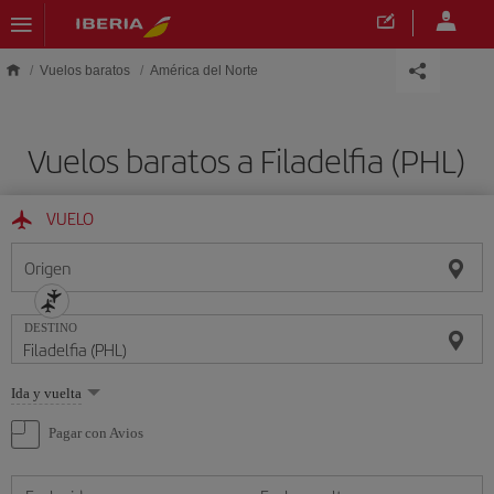
Saltar al contenido principal
Vuelos baratos
América del Norte
Vuelos baratos a Filadelfia (PHL)
VUELO
Origen
DESTINO
Seleccione
Ida y vuelta
una
opción
Pagar con Avios