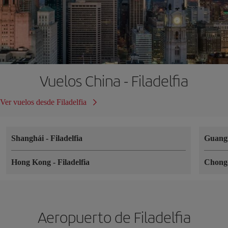
Vuelos China - Filadelfia
Ver vuelos desde Filadelfia
Shanghái
-
Filadelfia
Guang
Hong Kong
-
Filadelfia
Chong
Aeropuerto de Filadelfia