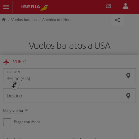
Saltar al contenido principal
Vuelos baratos
América del Norte
Vuelos baratos a USA
VUELO
ORIGEN
Destino
Seleccione
Ida y vuelta
una
opción
Pagar con Avios