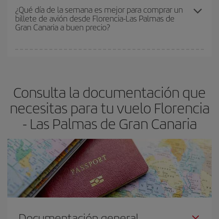
precio según tus necesidades de viaje. La tarifa básica, te
¿Qué día de la semana es mejor para comprar un
billete de avión desde Florencia-Las Palmas de
asegura el vuelo más barato.
Gran Canaria a buen precio?
Cualquier día de la semana puedes encontrar vuelos baratos. Las
claves para encontrar los mejores precios son
anticiparte y ser
flexible.
Lo normal es que
cuanto antes
reserves tus billetes de
Consulta la documentación que
avión más baratos te saldrán. Además, si buscas los vuelos con
las fechas y los horarios del viaje un poco abiertos, podrás
elegir
necesitas para tu vuelo Florencia
el precio más barato.
- Las Palmas de Gran Canaria
Documentación general