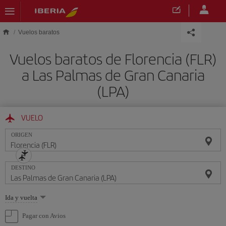
Saltar al contenido principal
Vuelos baratos
Vuelos baratos de Florencia (FLR)
a Las Palmas de Gran Canaria
(LPA)
VUELO
ORIGEN
DESTINO
Seleccione
Ida y vuelta
una
opción
Pagar con Avios