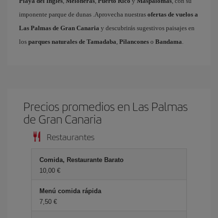
Playa del Inglés
,
Meloneras
,
Puerto Rico
y
Maspalomas
, con su
imponente parque de dunas .Aprovecha nuestras
ofertas de vuelos a
Las Palmas de Gran Canaria
y descubrirás sugestivos paisajes en
los
parques naturales de Tamadaba
,
Pilancones
o
Bandama
.
Precios promedios en Las Palmas
de Gran Canaria
Restaurantes
Comida, Restaurante Barato
10,00 €
Menú comida rápida
7,50 €