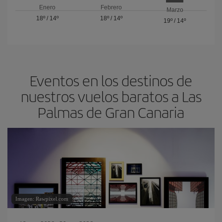
Enero
Febrero
Marzo
18º
/
14º
18º
/
14º
19º
/
14º
Eventos en los destinos de
nuestros vuelos baratos a Las
Palmas de Gran Canaria
Imagen: Rawpixel.com