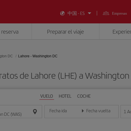
中国 - ES
Empresas
 reserva
Preparar el viaje
Experien
gton DC
Lahore - Washington DC
ratos de Lahore (LHE) a Washingto
VUELO
HOTEL
COCHE
Fecha ida
Fecha vuelta
1
A
Introduce la fecha en formato día/mes/año
Introduce la fecha en format