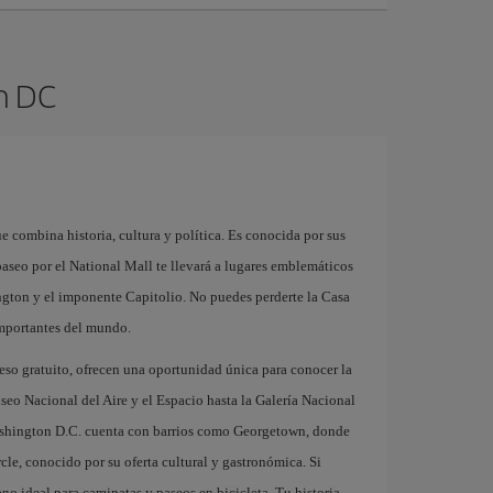
n DC
e combina historia, cultura y política. Es conocida por sus
seo por el National Mall te llevará a lugares emblemáticos
on y el imponente Capitolio. No puedes perderte la Casa
importantes del mundo.
eso gratuito, ofrecen una oportunidad única para conocer la
useo Nacional del Aire y el Espacio hasta la Galería Nacional
Washington D.C. cuenta con barrios como Georgetown, donde
le, conocido por su oferta cultural y gastronómica. Si
no ideal para caminatas y paseos en bicicleta. Tu historia