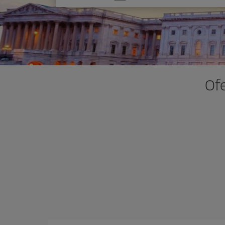
una
opción
Ofe