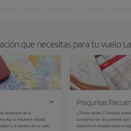
arte el mejor precio según tus necesidades de viaje. La tarifa básica, te asegu
ación que necesitas para tu vuelo L
Preguntas frecue
da informarte de la
¿Tienes dudas? Consulta nues
sultar si requieres visado,
aclaramos los documentos que ne
rigen y el destino de tu vuelo.
específicos exigidos para la mi