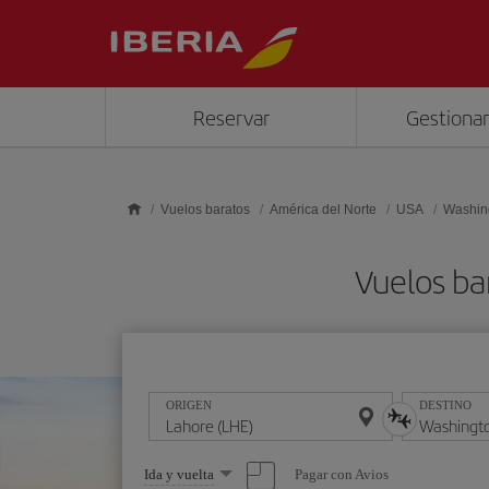
Saltar al contenido principal
Reservar
Gestionar
Vuelos baratos
América del Norte
USA
Washin
Vuelos ba
ORIGEN
DESTINO
Seleccione
Pagar con Avios
Ida y vuelta