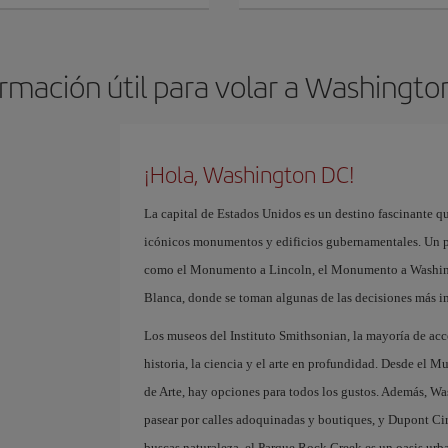
ormación útil para volar a Washingto
¡Hola, Washington DC!
La capital de Estados Unidos es un destino fascinante qu
icónicos monumentos y edificios gubernamentales. Un pa
como el Monumento a Lincoln, el Monumento a Washingt
Blanca, donde se toman algunas de las decisiones más 
Los museos del Instituto Smithsonian, la mayoría de acc
historia, la ciencia y el arte en profundidad. Desde el M
de Arte, hay opciones para todos los gustos. Además, 
pasear por calles adoquinadas y boutiques, y Dupont Circ
buscas naturaleza, el Parque Rock Creek es un oasis urba