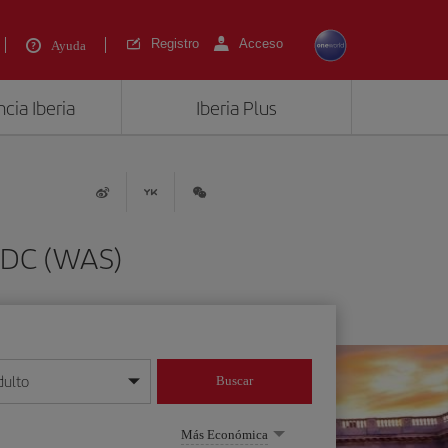
Registro
Acceso
Ayuda
cia Iberia
Iberia Plus
n DC (WAS)
dulto
Buscar
o día/mes/año
Más Económica