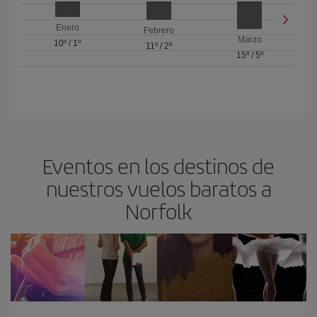
Enero
Febrero
Marzo
10º
/
1º
11º
/
2º
15º
/
5º
Eventos en los destinos de
nuestros vuelos baratos a
Norfolk