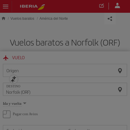
Saltar al contenido principal
Vuelos baratos
América del Norte
Vuelos baratos a Norfolk (ORF)
VUELO
Origen
DESTINO
Seleccione
Ida y vuelta
una
opción
Pagar con Avios