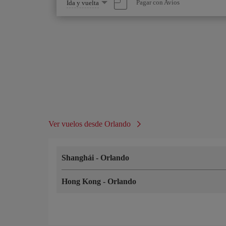
Seleccione
Pagar con Avios
Ida y vuelta
una
opción
Ver vuelos desde Orlando
Shanghái
-
Orlando
Hong Kong
-
Orlando