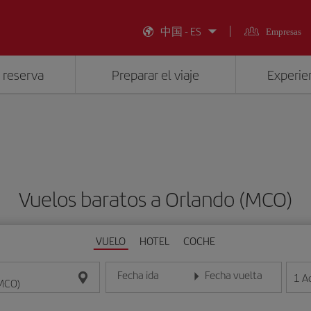
中国 - ES
Empresas
 reserva
Preparar el viaje
Experien
Vuelos baratos a Orlando (MCO)
VUELO
HOTEL
COCHE
Fecha ida
Fecha vuelta
1
A
Introduce la fecha en formato día/mes/año
Introduce la fecha en format