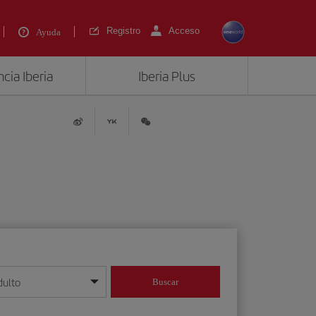
Registro
Acceso
Ayuda
cia Iberia
Iberia Plus
dulto
Buscar
o día/mes/año