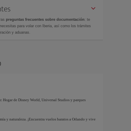
ntes
tras
preguntas frecuentes sobre documentación
: te
cesitas para volar con Iberia, así como los trámites
gración y aduanas.
o
iar. Hogar de Disney World, Universal Studios y parques
mía y naturaleza. ¡Encuentra vuelos baratos a Orlando y vive