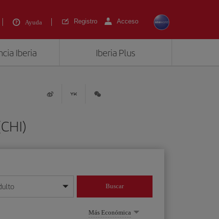
Registro
Acceso
Ayuda
cia Iberia
Iberia Plus
(CHI)
dulto
Buscar
o día/mes/año
Más Económica