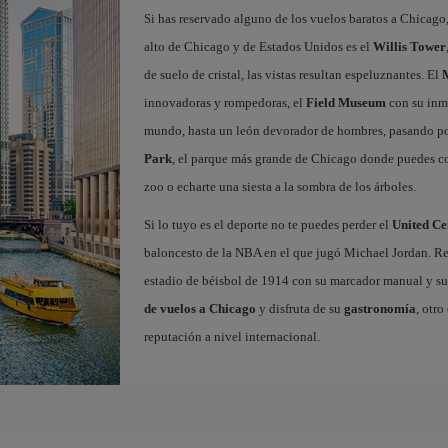
Si has reservado alguno de los vuelos baratos a Chicago,
alto de Chicago y de Estados Unidos es el
Willis Tower
de suelo de cristal, las vistas resultan espeluznantes. El
innovadoras y rompedoras, el
Field Museum
con su inm
mundo, hasta un león devorador de hombres, pasando por
Park
, el parque más grande de Chicago donde puedes corr
zoo o echarte una siesta a la sombra de los árboles.
Si lo tuyo es el deporte no te puedes perder el
United Ce
baloncesto de la NBA en el que jugó Michael Jordan. Rec
estadio de béisbol de 1914 con su marcador manual y su
de vuelos a Chicago
y disfruta de su
gastronomía
, otr
reputación a nivel internacional.