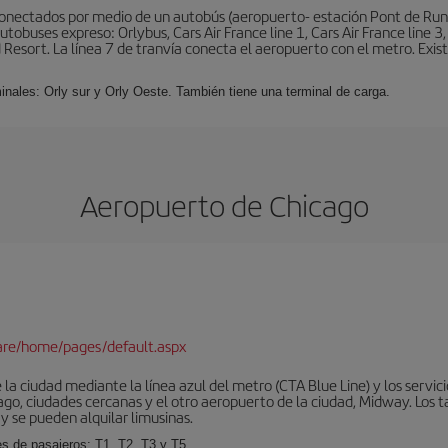
conectados por medio de un autobús (aeropuerto- estación Pont de Rung
obuses expreso: Orlybus, Cars Air France line 1, Cars Air France line 3,
 Resort. La línea 7 de tranvía conecta el aeropuerto con el metro. Exis
minales: Orly sur y Orly Oeste. También tiene una terminal de carga.
Aeropuerto de Chicago
are/home/pages/default.aspx
la ciudad mediante la línea azul del metro (CTA Blue Line) y los servic
go, ciudades cercanas y el otro aeropuerto de la ciudad, Midway. Los ta
y se pueden alquilar limusinas.
es de pasajeros: T1, T2, T3 y T5.