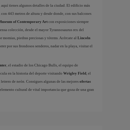
 aquí tienes algunos detalles de la ciudad. El edificio más
, con 443 metros de altura y desde donde, con sus balcones
Museum of Contemporary Art
con exposiciones siempre
ensa colección, desde el mayor Tyrannosaurus rex del
 momias, piedras preciosas y tótems. Acércate al
Lincoln
er por sus frondosos senderos, nadar en la playa, visitar el
nter
, el estadio de los Chicago Bulls, el equipo de
ula en la historia del deporte visitando
Wrigley Field
, el
 letrero de neón. Consigues algunas de las mejores
ofertas
o elemento cultural de vital importancia que goza de una gran