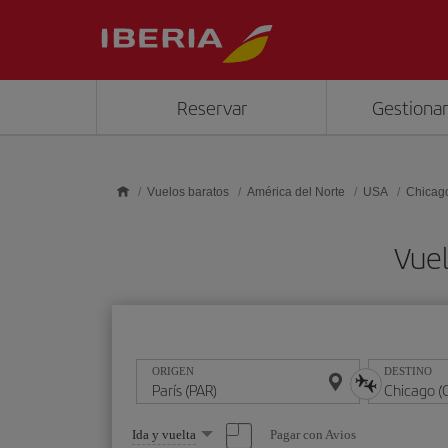
Saltar al contenido principal
Reservar
Gestionar
Vuelos baratos
América del Norte
USA
Chicag
Vuel
ORIGEN
DESTINO
Seleccione
Pagar con Avios
Ida y vuelta