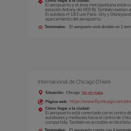
Cómo llegar a la ciudad:
El aeropuerto y el área metropolitana están 
estación Antony del RER B). También existen aut
El autobús nº 183 une Paris- Orly y Disneyland
aparcamiento del aeropuerto.
Terminales:
El aeropuerto está dividido en 2 ter
Internacional de Chicago O’Hare
Situación:
Chicago
Ver en mapa
https://www.flychicago.com/oh
Página web:
Cómo llegar a la ciudad:
El aeropuerto está conectado con el centro de 
autobuses y minibuses hacia el centro de Chica
compartida. También es accesible en bicicleta 
Terminales:
El aeropuerto cuenta con 4 terminal