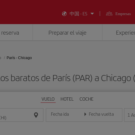
中国 - ES
Empresas
 reserva
Preparar el viaje
Experien
o
París - Chicago
os baratos de París (PAR) a Chicago 
VUELO
HOTEL
COCHE
Fecha ida
Fecha vuelta
1
A
Introduce la fecha en formato día/mes/año
Introduce la fecha en format