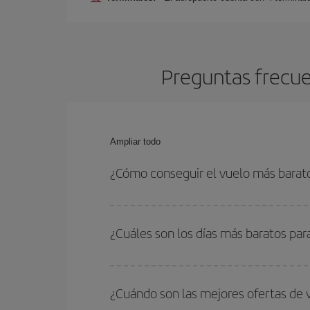
Preguntas frecue
Ampliar todo
¿Cómo conseguir el vuelo más barato
Podrás ahorrar en tu billete de avión de París-Ch
fechas y horarios de ida y vuelta.
¿Cuáles son los días más baratos par
Para saber qué días te saldrá más económico vol
quieres ir y en qué fechas habías pensado viajar
¿Cuándo son las mejores ofertas de 
para que puedas encontrar la mejor oferta. Ademá