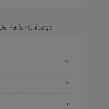
e París - Chicago
s con antelación y puedes ser flexible con las
ratos
. Dinos desde dónde vuelas, a dónde
ra días cercanos
, tanto de ida como de vuelta,
gunos
horarios
puede que te hagan ahorrar aún