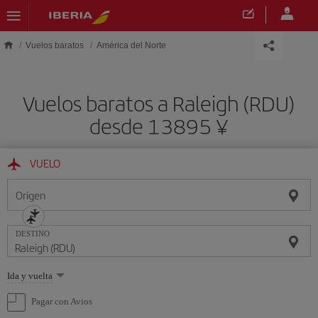
Saltar al contenido principal
Vuelos baratos
América del Norte
Vuelos baratos a Raleigh (RDU)
desde 13895 ¥
VUELO
Origen
DESTINO
Seleccione
Ida y vuelta
una
opción
Pagar con Avios