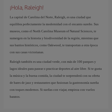
¡Hola, Raleigh!
La capital de Carolina del Norte, Raleigh, es una ciudad que
equilibra perfectamente la modernidad con el encanto sureño. Sus
museos, como el North Carolina Museum of Natural Sciences, te
sumergen en la historia y biodiversidad de la región, mientras que
sus barrios históricos, como Oakwood, te transportan a otra época
con sus casas victorianas.
Raleigh también es una ciudad verde, con más de 100 parques y
lagos ideales para pasear o practicar deportes al aire libre. Si te gusta
la música y la buena comida, la ciudad te sorprenderá con su oferta
de bares de jazz y restaurantes que fusionan la gastronomía sureña
con toques modernos. Si sueñas con viajar, empieza con vuelos
baratos.