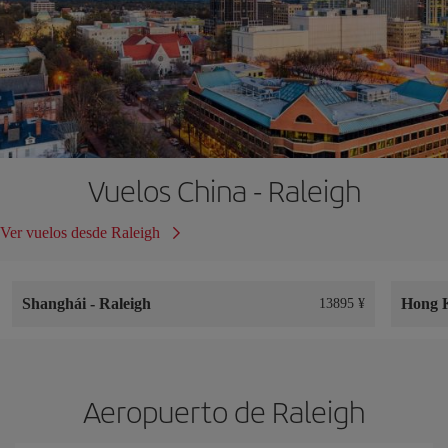
Vuelos China - Raleigh
Ver vuelos desde Raleigh
Shanghái
-
Raleigh
Hong 
13895 ¥
Aeropuerto de Raleigh