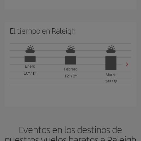
El tiempo en Raleigh
Enero
Febrero
10º
/
1º
Marzo
12º
/
2º
16º
/
5º
Eventos en los destinos de
nuestros vuelos baratos a Raleigh