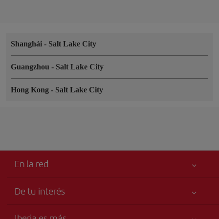
Shanghái
-
Salt Lake City
Guangzhou
-
Salt Lake City
Hong Kong
-
Salt Lake City
En la red
De tu interés
Tu seguridad es lo primero
Iberia es más