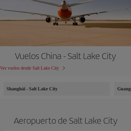
Vuelos China - Salt Lake City
Ver vuelos desde Salt Lake City
Shanghái
-
Salt Lake City
Guang
Aeropuerto de Salt Lake City