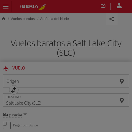
Saltar al contenido principal
Vuelos baratos
América del Norte
Vuelos baratos a Salt Lake City
(SLC)
VUELO
Origen
DESTINO
Seleccione
Ida y vuelta
una
opción
Pagar con Avios