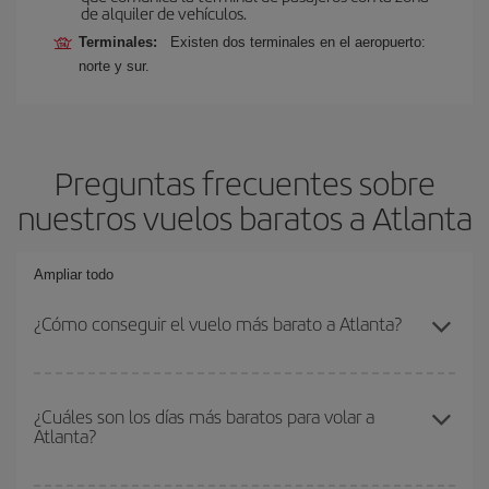
de alquiler de vehículos.
Terminales:
Existen dos terminales en el aeropuerto:
norte y sur.
Preguntas frecuentes sobre
nuestros vuelos baratos a Atlanta
Ampliar todo
¿Cómo conseguir el vuelo más barato a Atlanta?
Podrás ahorrar en tu billete de avión y conseguir el vuelo más
barato si evitas temporadas altas, compras con antelación y
¿Cuáles son los días más baratos para volar a
Atlanta?
puedes ser flexible con las fechas y horarios de ida y vuelta.
Además, si no tienes decidido un destino concreto para tu viaje,
mira nuestras ofertas y déjate inspirar: seguro que encuentras el