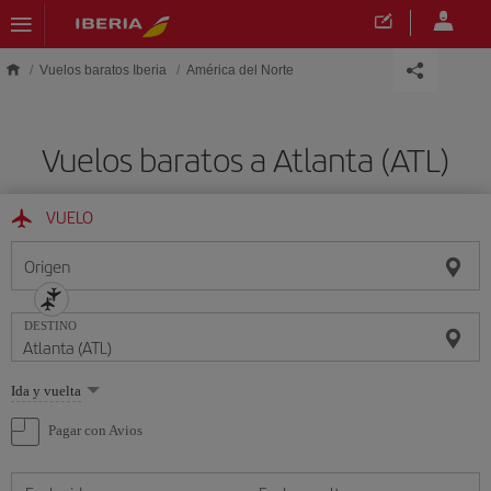
Saltar al contenido principal
Vuelos baratos Iberia
América del Norte
Vuelos baratos a Atlanta (ATL)
VUELO
Origen
DESTINO
Seleccione
Ida y vuelta
una
opción
Pagar con Avios