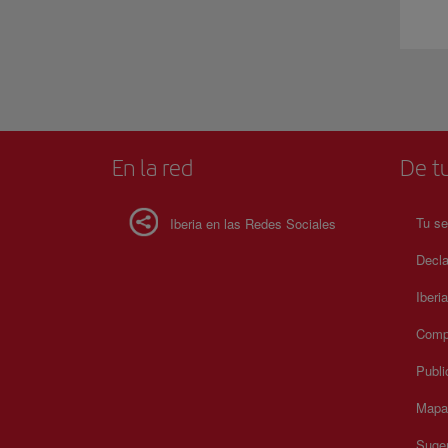
En la red
De tu
Tu se
Iberia en las Redes Sociales
Decla
Iberi
Compr
Publi
Mapa 
Suger