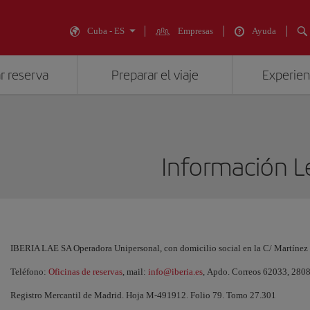
Cuba - ES
Empresas
Ayuda
r reserva
Preparar el viaje
Experienc
Información L
IBERIA LAE SA Operadora Unipersonal, con domicilio social en la C/ Martínez
Teléfono:
Oficinas de reservas
, mail:
info@iberia.es
, Apdo. Correos 62033, 280
Registro Mercantil de Madrid. Hoja M-491912. Folio 79. Tomo 27.301