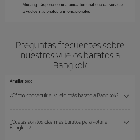
Mueang. Dispone de una única terminal que da servicio
a vuelos nacionales e internacionales.
Preguntas frecuentes sobre
nuestros vuelos baratos a
Bangkok
Ampliar todo
¿Cómo conseguir el vuelo más barato a Bangkok?
Podrás ahorrar en tu billete de avión y conseguir el vuelo más
barato si evitas temporadas altas, compras con antelación y
¿Cuáles son los días más baratos para volar a
Bangkok?
puedes ser flexible con las fechas y horarios de ida y vuelta.
Además, si no tienes decidido un destino concreto para tu viaje,
mira nuestras ofertas y déjate inspirar: seguro que encuentras el