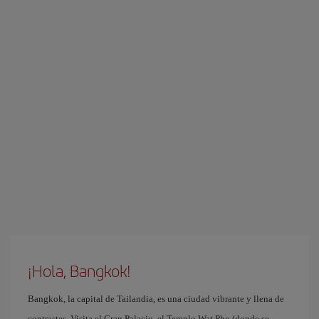
¡Hola, Bangkok!
Bangkok, la capital de Tailandia, es una ciudad vibrante y llena de
contrastes. Visita el Gran Palacio, el Templo Wat Pho (donde se