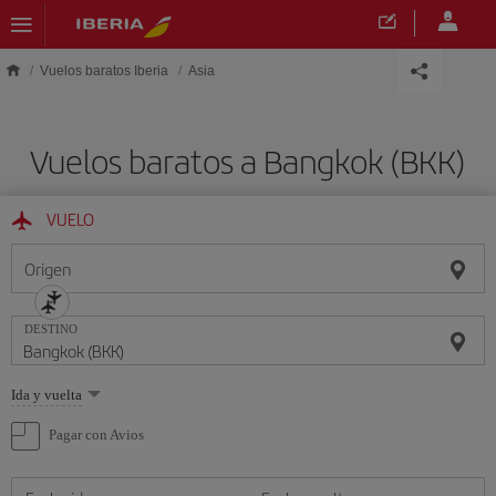
Saltar al contenido principal
Vuelos baratos Iberia
Asia
Vuelos baratos a Bangkok (BKK)
VUELO
Origen
DESTINO
Seleccione
Ida y vuelta
una
opción
Pagar con Avios