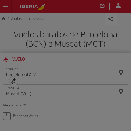
Saltar al contenido principal
Vuelos baratos Iberia
Vuelos baratos de Barcelona
(BCN) a Muscat (MCT)
VUELO
ORIGEN
DESTINO
Seleccione
Ida y vuelta
una
opción
Pagar con Avios