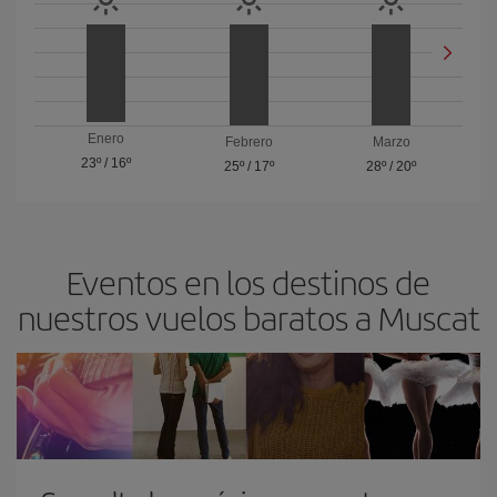
Enero
Febrero
Marzo
23º
/
16º
25º
/
17º
28º
/
20º
Eventos en los destinos de
nuestros vuelos baratos a Muscat