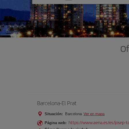
una
opción
Of
Barcelona-El Prat
Situación:
Barcelona
Ver en mapa
https://www.aena.es/es/josep-ta
Página web: