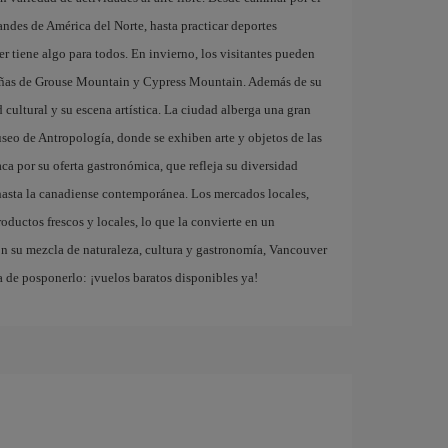
ndes de América del Norte, hasta practicar deportes
r tiene algo para todos. En invierno, los visitantes pueden
ntañas de Grouse Mountain y Cypress Mountain. Además de su
 cultural y su escena artística. La ciudad alberga una gran
useo de Antropología, donde se exhiben arte y objetos de las
a por su oferta gastronómica, que refleja su diversidad
 hasta la canadiense contemporánea. Los mercados locales,
ductos frescos y locales, lo que la convierte en un
Con su mezcla de naturaleza, cultura y gastronomía, Vancouver
a de posponerlo: ¡vuelos baratos disponibles ya!