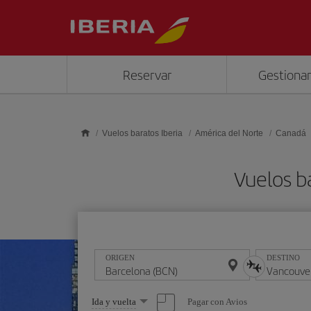
Saltar al contenido principal
Reservar
Gestionar
Vuelos baratos Iberia
América del Norte
Canadá
Vuelos b
ORIGEN
DESTINO
Seleccione
Pagar con Avios
Ida y vuelta