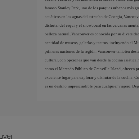
famoso Stanley Park, uno de los parques urbanos más gra
acuáticos en las aguas del estrecho de Georgia, Vancouve
disfrutar del esquí y el snowboard en las cercanas mo
belleza natural, Vancouver es conocida por su diversidad
cantidad de museos, galerías y teatros, incluyendo el M
primeras naciones de la región. Vancouver también destac
cultural, con opciones que van desde la cocina asiática
como el Mercado Público de Granville Island, ofrecen pro
excelente lugar para explorar y disfrutar de la cocina. 
es un destino imprescindible para cualquier viajero. Dej
uver