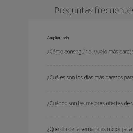
Preguntas frecuentes
Ampliar todo
¿Cómo conseguir el vuelo más barat
Podrás ahorrar en tu billete de avión de Barcelon
las fechas y horarios de ida y vuelta.
¿Cuáles son los días más baratos pa
Para saber qué días te saldrá más económico vol
quieres ir y en qué fechas habías pensado viajar
¿Cuándo son las mejores ofertas de
para que puedas encontrar la mejor oferta. Ademá
más en el precio de tu billete.
Puedes conseguir los vuelos más baratos viajan
periodos de vacaciones escolares son temporada
¿Qué día de la semana es mejor para
precios encontrarás.