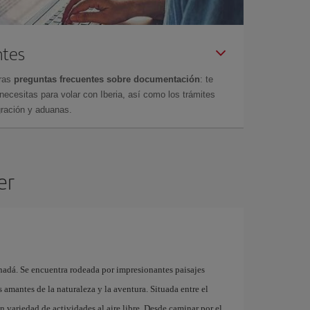
ntes
tras
preguntas frecuentes sobre documentación
: te
cesitas para volar con Iberia, así como los trámites
gración y aduanas.
er
adá. Se encuentra rodeada por impresionantes paisajes
s amantes de la naturaleza y la aventura. Situada entre el
n variedad de actividades al aire libre. Desde caminar por el