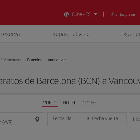
Cuba - ES
Empresas
 reserva
Preparar el viaje
Experien
Vancouver
Barcelona - Vancouver
aratos de Barcelona (BCN) a Vancou
VUELO
HOTEL
COCHE
Fecha ida
Fecha vuelta
1
A
Introduce la fecha en formato día/mes/año
Introduce la fecha en format