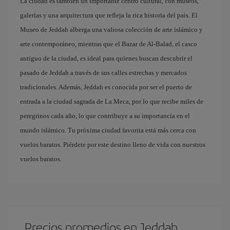
La ciudad es también un importante centro cultural, con museos,
galerías y una arquitectura que refleja la rica historia del país. El
Museo de Jeddah alberga una valiosa colección de arte islámico y
arte contemporáneo, mientras que el Bazar de Al-Balad, el casco
antiguo de la ciudad, es ideal para quienes buscan descubrir el
pasado de Jeddah a través de sus calles estrechas y mercados
tradicionales. Además, Jeddah es conocida por ser el puerto de
entrada a la ciudad sagrada de La Meca, por lo que recibe miles de
peregrinos cada año, lo que contribuye a su importancia en el
mundo islámico. Tu próxima ciudad favorita está más cerca con
vuelos baratos. Piérdete por este destino lleno de vida con nuestros
vuelos baratos.
Precios promedios en Jeddah