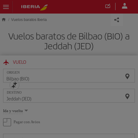
Saltar al contenido principal
Vuelos baratos Iberia
Vuelos baratos de Bilbao (BIO) a
Jeddah (JED)
VUELO
ORIGEN
DESTINO
Seleccione
Ida y vuelta
una
opción
Pagar con Avios