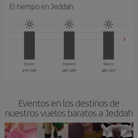
El tiempo en Jeddah
Enero
Febrero
Marzo
27º
/
19º
28º
/
20º
30º
/
21º
Eventos en los destinos de
nuestros vuelos baratos a Jeddah