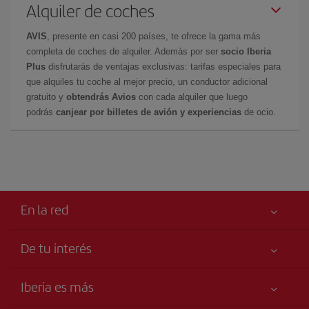
Alquiler de coches
AVIS
, presente en casi 200 países, te ofrece la gama más
completa de coches de alquiler. Además por ser
socio Iberia
Plus
disfrutarás de ventajas exclusivas: tarifas especiales para
que alquiles tu coche al mejor precio, un conductor adicional
gratuito y
obtendrás Avios
con cada alquiler que luego
podrás
canjear por billetes de avión y experiencias
de ocio.
En la red
De tu interés
Tu seguridad es lo primero
Iberia es más
Accesibilidad