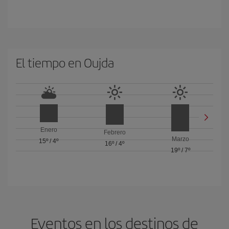
El tiempo en Oujda
Enero
Febrero
Marzo
15º
/
4º
16º
/
4º
19º
/
7º
Eventos en los destinos de