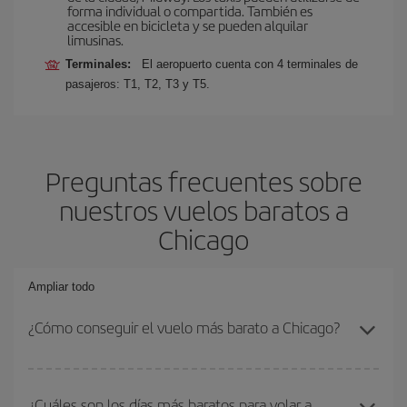
forma individual o compartida. También es
accesible en bicicleta y se pueden alquilar
limusinas.
Terminales:
El aeropuerto cuenta con 4 terminales de
pasajeros: T1, T2, T3 y T5.
Preguntas frecuentes sobre
nuestros vuelos baratos a
Chicago
Ampliar todo
¿Cómo conseguir el vuelo más barato a Chicago?
Podrás ahorrar en tu billete de avión y conseguir el vuelo más
barato si evitas temporadas altas, compras con antelación y
¿Cuáles son los días más baratos para volar a