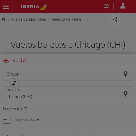
Saltar al contenido principal
Vuelos baratos Iberia
América del Norte
Vuelos baratos a Chicago (CHI)
VUELO
Origen
DESTINO
Seleccione
Ida y vuelta
una
opción
Pagar con Avios