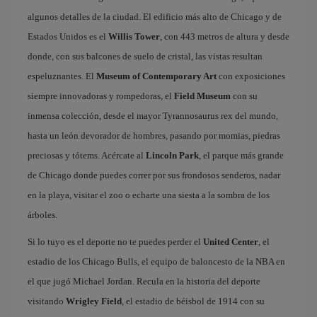
algunos detalles de la ciudad. El edificio más alto de Chicago y de
Estados Unidos es el
Willis Tower
, con 443 metros de altura y desde
donde, con sus balcones de suelo de cristal, las vistas resultan
espeluznantes. El
Museum of Contemporary Art
con exposiciones
siempre innovadoras y rompedoras, el
Field Museum
con su
inmensa colección, desde el mayor Tyrannosaurus rex del mundo,
hasta un león devorador de hombres, pasando por momias, piedras
preciosas y tótems. Acércate al
Lincoln Park
, el parque más grande
de Chicago donde puedes correr por sus frondosos senderos, nadar
en la playa, visitar el zoo o echarte una siesta a la sombra de los
árboles.
Si lo tuyo es el deporte no te puedes perder el
United Center
, el
estadio de los Chicago Bulls, el equipo de baloncesto de la NBA en
el que jugó Michael Jordan. Recula en la historia del deporte
visitando
Wrigley Field
, el estadio de béisbol de 1914 con su