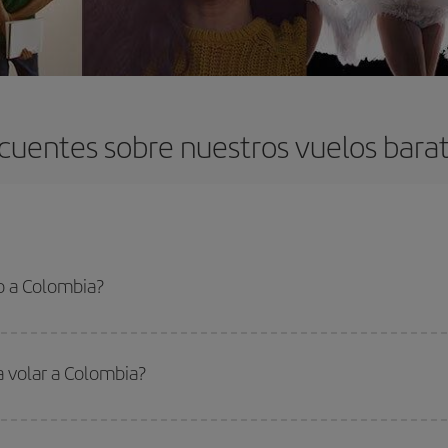
cuentes sobre nuestros vuelos bara
o a Colombia?
 el vuelo más barato si evitas temporadas altas, compras con antelación y pued
oncreto para tu viaje, mira nuestras ofertas y déjate inspirar: seguro que en
a volar a Colombia?
ar, solo tienes que empezar una consulta en nuestro
buscador de vuelos ba