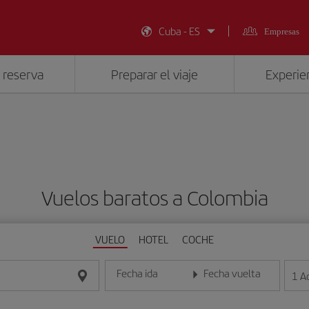
Cuba - ES
Empresas
 reserva
Preparar el viaje
Experien
Vuelos baratos a Colombia
VUELO
HOTEL
COCHE
Fecha ida
Fecha vuelta
1
A
Introduce la fecha en formato día/mes/año
Introduce la fecha en format