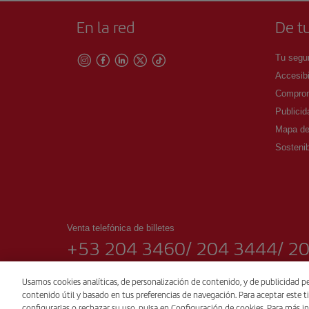
En la red
De tu
Tu segur
Accesibi
Comprom
Publicid
Mapa del
Sostenib
Venta telefónica de billetes
+53 204 3460/ 204 3444/ 2
09:00 16:00 h.
Usamos cookies analíticas, de personalización de contenido, y de publicidad pe
contenido útil y basado en tus preferencias de navegación. Para aceptar este ti
© Iberia 2026
configurarlas o rechazar su uso, pulsa en Configuración de cookies. Para más in