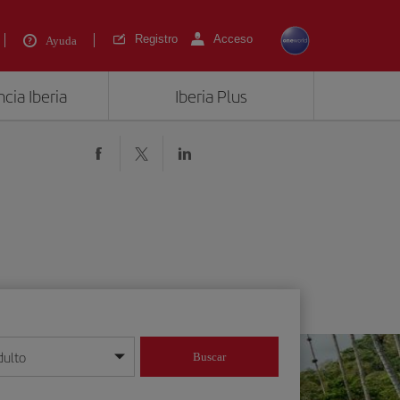
Registro
Acceso
Ayuda
cia Iberia
Iberia Plus
dulto
Buscar
o día/mes/año