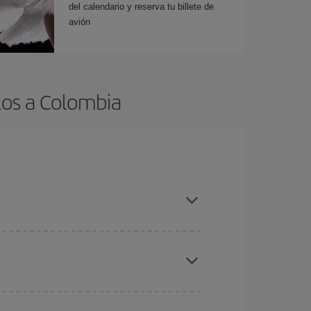
del calendario y reserva tu billete de
avión
tos a Colombia
es ser flexible con las fechas y horarios de ida y
cuentras el vuelo más barato.
ratos
. Dinos desde dónde vuelas, a dónde