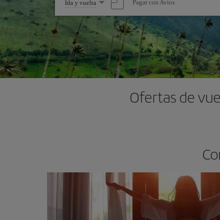
Seleccione
Pagar con Avios
Ida y vuelta
una
opción
Ofertas de vue
Co