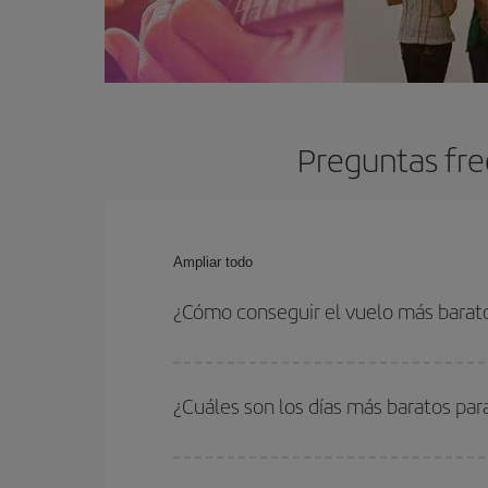
Preguntas fre
Ampliar todo
¿Cómo conseguir el vuelo más barat
Podrás ahorrar en tu billete de avión y conseguir
vuelta. Además, si no tienes decidido un destino c
¿Cuáles son los días más baratos par
Para saber qué días te saldrá más económico vol