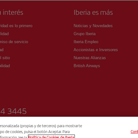
 interés
Iberia es más
idad es lo primero
Noticias y Novedades
lidad
Grupo Iberia
iso de servicio
Iberia Empleo
ad
Accionistas e Inversores
 sitio
Nuestras Alianzas
ilidad
British Airways
04 3445
rsonalizada (propias y de terceros) para mostrarte
po de cookies, pulsa el botón Aceptar. Para
Conf
formación, lee la
Política de Cookies de Iberia.