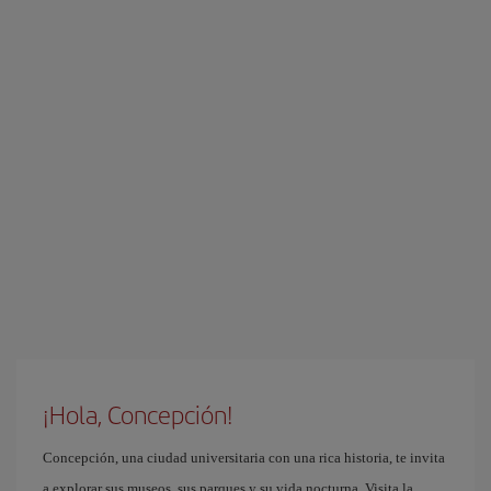
¡Hola, Concepción!
Concepción, una ciudad universitaria con una rica historia, te invita
a explorar sus museos, sus parques y su vida nocturna. Visita la