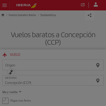
Saltar al contenido principal
Vuelos baratos Iberia
Sudamérica
Vuelos baratos a Concepción
(CCP)
VUELO
Origen
DESTINO
Seleccione
Ida y vuelta
una
opción
Pagar con Avios