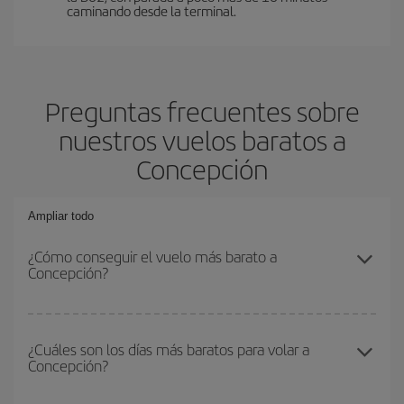
caminando desde la terminal.
Preguntas frecuentes sobre
nuestros vuelos baratos a
Concepción
Ampliar todo
¿Cómo conseguir el vuelo más barato a
Concepción?
Podrás ahorrar en tu billete de avión y conseguir el vuelo más
barato si evitas temporadas altas, compras con antelación y
¿Cuáles son los días más baratos para volar a
Concepción?
puedes ser flexible con las fechas y horarios de ida y vuelta.
Además, si no tienes decidido un destino concreto para tu viaje,
mira nuestras ofertas y déjate inspirar: seguro que encuentras el