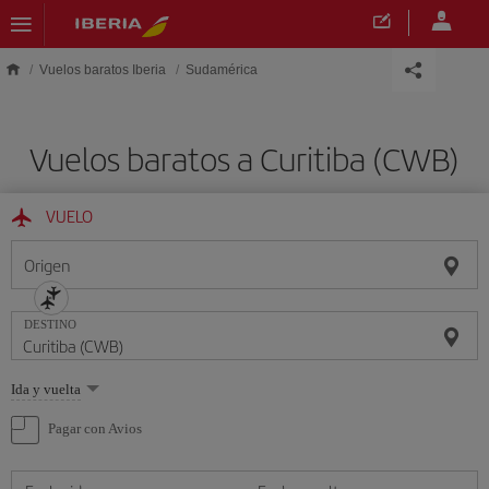
Saltar al contenido principal
Vuelos baratos Iberia
Sudamérica
Vuelos baratos a Curitiba (CWB)
VUELO
Origen
DESTINO
Seleccione
Ida y vuelta
una
opción
Pagar con Avios