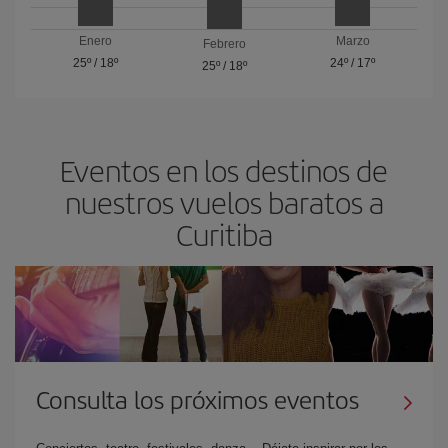
Enero
Marzo
Febrero
25º
/
18º
24º
/
17º
25º
/
18º
Eventos en los destinos de
nuestros vuelos baratos a
Curitiba
Consulta los próximos eventos