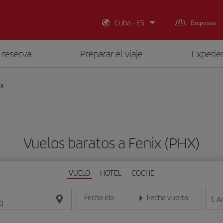
Cuba - ES
Empresas
 reserva
Preparar el viaje
Experien
ix
Vuelos baratos a Fenix (PHX)
VUELO
HOTEL
COCHE
Fecha ida
Fecha vuelta
1
A
Introduce la fecha en formato día/mes/año
Introduce la fecha en format