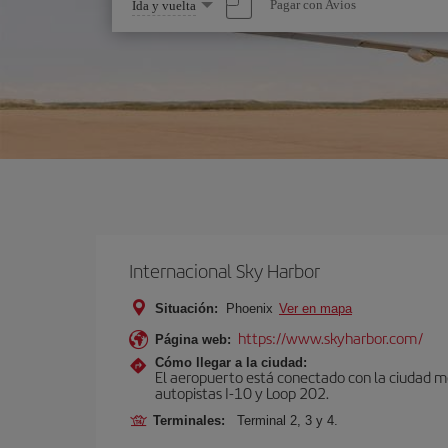
Seleccione
Pagar con Avios
Ida y vuelta
una
opción
Internacional Sky Harbor
Situación:
Phoenix
Ver en mapa
https://www.skyharbor.com/
Página web:
Cómo llegar a la ciudad:
El aeropuerto está conectado con la ciudad med
autopistas I-10 y Loop 202.
Terminales:
Terminal 2, 3 y 4.