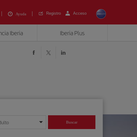
Registro
Acceso
Ayuda
cia Iberia
Iberia Plus
dulto
Buscar
o día/mes/año