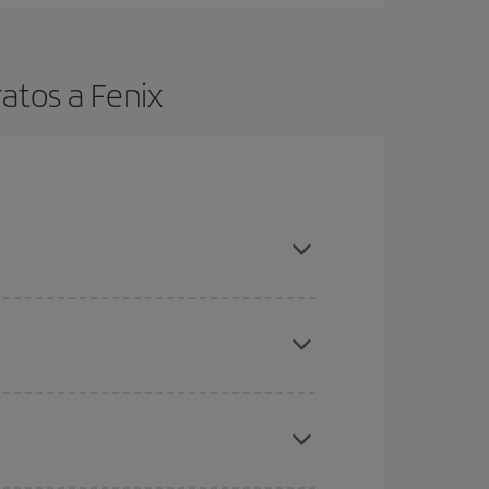
atos a Fenix
es ser flexible con las fechas y horarios de ida y
cuentras el vuelo más barato.
ratos
. Dinos desde dónde vuelas, a dónde
ra días cercanos
, tanto de ida como de vuelta,
gunos
horarios
puede que te hagan ahorrar aún